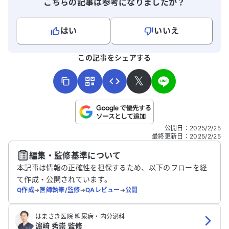
こちらの記事は参考になりましたか？
はい
いいえ
よろしければ、ご意見・ご感想をお寄せください。
この記事をシェアする
𝕏
こちらは送信専用のフォームです。氏名やご自身の病気の詳細な
公開日
：
2025/2/25
どの個人情報は入れないでください。
最終更新日
：
2025/2/25
編集・監修基準について
送信する
本記事は情報の正確性を担保するため、以下のフローを経
て作成・公開されています。
Q作成
➔
医師執筆/監修
➔
QAレビュー
➔
公開
はまさき医院 糖尿病・内分泌科
濵﨑 秀崇 監修