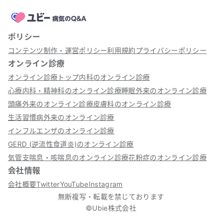
ポリシー
コンテンツ制作・運営ポリシー
利用規約
プライバシーポリシー
オンライン診療
オンライン診療トップ
内科のオンライン診療
心療内科・精神科のオンライン診療
睡眠外来のオンライン診療
頭痛外来のオンライン診療
皮膚科のオンライン診療
生活習慣病外来のオンライン診療
インフルエンザのオンライン診療
GERD (逆流性食道炎)のオンライン診療
気管支喘息・咳喘息のオンライン診療
花粉症のオンライン診療
会社情報
会社概要
Twitter
YouTube
Instagram
無断複写・転載を禁じております
©Ubie株式会社