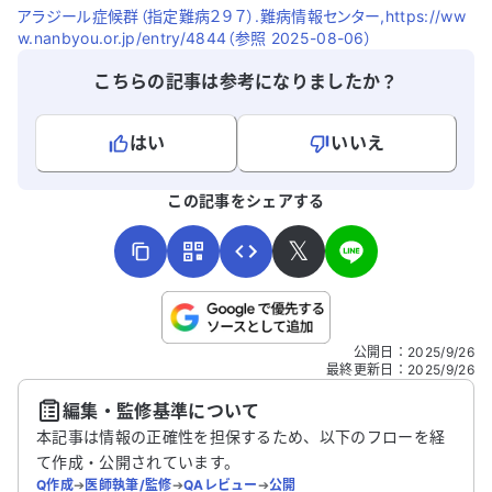
アラジール症候群（指定難病２９７）.難病情報センター,https://ww
w.nanbyou.or.jp/entry/4844（参照 2025-08-06）
こちらの記事は参考になりましたか？
はい
いいえ
よろしければ、ご意見・ご感想をお寄せください。
この記事をシェアする
𝕏
こちらは送信専用のフォームです。氏名やご自身の病気の詳細な
公開日
：
2025/9/26
どの個人情報は入れないでください。
最終更新日
：
2025/9/26
編集・監修基準について
送信する
本記事は情報の正確性を担保するため、以下のフローを経
て作成・公開されています。
Q作成
➔
医師執筆/監修
➔
QAレビュー
➔
公開