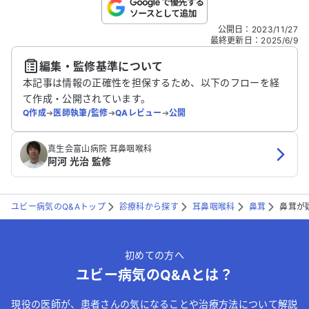
こちらは送信専用のフォームです。氏名やご自身の病気の詳細な
公開日
：
2023/11/27
どの個人情報は入れないでください。
最終更新日
：
2025/6/9
編集・監修基準について
送信する
本記事は情報の正確性を担保するため、以下のフローを経
て作成・公開されています。
Q作成
➔
医師執筆/監修
➔
QAレビュー
➔
公開
真生会富山病院 耳鼻咽喉科
阿河 光治 監修
ユビー病気のQ&Aトップ
診療科から探す
耳鼻咽喉科
鼻茸
鼻茸が
初めての方へ
ユビー病気のQ&Aとは？
現役の医師が、患者さんの気になることや治療方法について解説