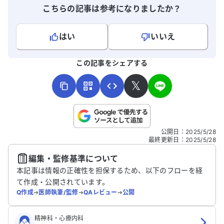
こちらの記事は参考になりましたか？
はい
いいえ
よろしければ、ご意見・ご感想をお寄せください。
この記事をシェアする
𝕏
こちらは送信専用のフォームです。氏名やご自身の病気の詳細な
公開日
：
2025/5/28
どの個人情報は入れないでください。
最終更新日
：
2025/5/28
編集・監修基準について
送信する
本記事は情報の正確性を担保するため、以下のフローを経
て作成・公開されています。
Q作成
➔
医師執筆/監修
➔
QAレビュー
➔
公開
精神科・心療内科