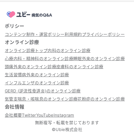
ポリシー
コンテンツ制作・運営ポリシー
利用規約
プライバシーポリシー
オンライン診療
オンライン診療トップ
内科のオンライン診療
心療内科・精神科のオンライン診療
睡眠外来のオンライン診療
頭痛外来のオンライン診療
皮膚科のオンライン診療
生活習慣病外来のオンライン診療
インフルエンザのオンライン診療
GERD (逆流性食道炎)のオンライン診療
気管支喘息・咳喘息のオンライン診療
花粉症のオンライン診療
会社情報
会社概要
Twitter
YouTube
Instagram
無断複写・転載を禁じております
©Ubie株式会社