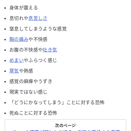
身体が震える
息切れや
息苦しさ
窒息してしまうような感覚
胸の痛み
や不快感
お腹の不快感や
吐き気
めまい
やふらつく感じ
寒気
や熱感
感覚の麻痺やうずき
現実ではない感じ
「どうにかなってしまう」ことに対する恐怖
死ぬことに対する恐怖
次のページ