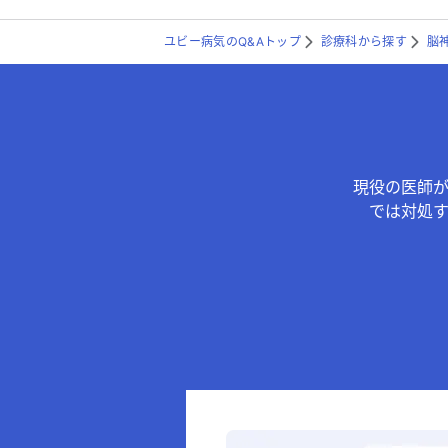
ユビー病気のQ&Aトップ
診療科から探す
脳
現役の医師
では対処