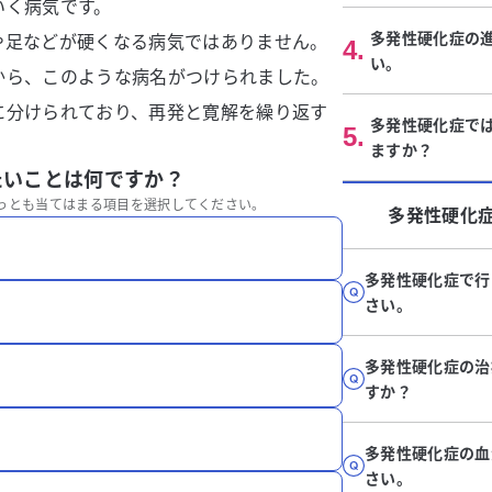
いく病気です。
多発性硬化症の
や足などが硬くなる病気ではありません。
4
.
い。
から、このような病名がつけられました。
に分けられており、再発と寛解を繰り返す
多発性硬化症では
5
.
ますか？
たいことは何ですか？
っとも当てはまる項目を選択してください。
多発性硬化
多発性硬化症で行
さい。
多発性硬化症の治
すか？
多発性硬化症の血
さい。