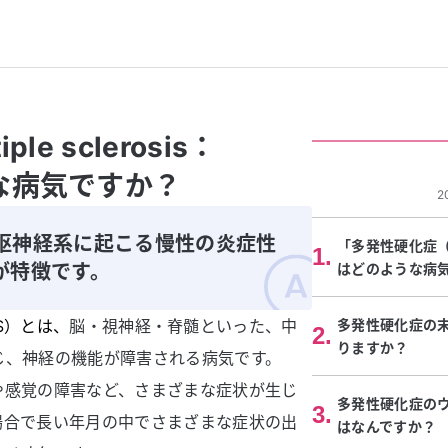
e sclerosis：
な病気ですか？
2
枢神経系に起こる慢性の炎症性
「多発性硬化症（mul
1
.
が特徴です。
はどのような病
：MS）とは、
脳・視神経・脊髄といった、中
多発性硬化症の
2
.
りますか？
じ、神経の機能が障害される病気です。
や感覚の障害など、さまざまな症状が生じ
多発性硬化症の
3
.
場合で長い年月の中でさまざまな症状の出
はなんですか？