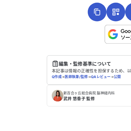
こちらは送信専用のフォームです。氏名や
さい。
送
編集・監修基準について
本記事は情報の正確性を担保するため、
Q作成
➔
医師執筆/監修
➔
QAレビュー
➔
公開
新百合ヶ丘総合病院 脳神経内科
武井 悠香子 監修