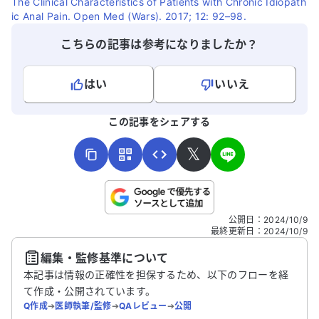
The Clinical Characteristics of Patients with Chronic Idiopath
ic Anal Pain. Open Med (Wars). 2017; 12: 92–98.
こちらの記事は参考になりましたか？
はい
いいえ
よろしければ、ご意見・ご感想をお寄せください。
この記事をシェアする
𝕏
こちらは送信専用のフォームです。氏名やご自身の病気の詳細な
公開日
：
2024/10/9
どの個人情報は入れないでください。
最終更新日
：
2024/10/9
編集・監修基準について
送信する
本記事は情報の正確性を担保するため、以下のフローを経
て作成・公開されています。
Q作成
➔
医師執筆/監修
➔
QAレビュー
➔
公開