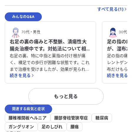
すべて見る(
1
)
みんなのQ&A
70代
・
男性
30代
・
右足の裏の痛みと不整脈、潰瘍性大
足の指の痛
腸炎治療中です。対処法について相談
が、湿布だ
させてください。
ょうか？
右足の裏、特に中指と薬指の付け根が痛
足の指の痛
く、裸足での歩行が困難な状態です。これ
レントゲン
まで治療を受けましたが、効果が見られ
布だけもら
続きを見る
続きを見る
ず、現在は中敷を使用しています。 アレル
みは改善し
ギー性疾患や不整脈、潰瘍性大腸炎などの
ません。以
病気で治療を受けており、アレルギー性鼻
たことがあ
もっと見る
炎や慢性副鼻腔炎、食物アレルギーもあり
ぐか教えて
ます。 どのように対処すれば良いのか、ア
関連する病気と症状
ドバイスをいただけると助かります。特に
右足の痛みについて、効果的な治療法があ
腰椎椎間板ヘルニア
腰部脊柱管狭窄症
糖尿病
れば教えてください。
ガングリオン
足のしびれ
腰痛