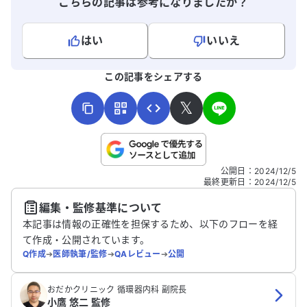
こちらの記事は参考になりましたか？
はい
いいえ
よろしければ、ご意見・ご感想をお寄せください。
この記事をシェアする
𝕏
こちらは送信専用のフォームです。氏名やご自身の病気の詳細な
公開日
：
2024/12/5
どの個人情報は入れないでください。
最終更新日
：
2024/12/5
編集・監修基準について
送信する
本記事は情報の正確性を担保するため、以下のフローを経
て作成・公開されています。
Q作成
➔
医師執筆/監修
➔
QAレビュー
➔
公開
おだかクリニック 循環器内科 副院長
小鷹 悠二 監修