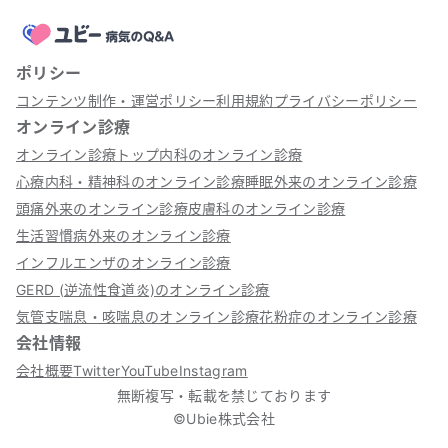
ポリシー
コンテンツ制作・運営ポリシー
利用規約
プライバシーポリシー
オンライン診療
オンライン診療トップ
内科のオンライン診療
心療内科・精神科のオンライン診療
睡眠外来のオンライン診療
頭痛外来のオンライン診療
皮膚科のオンライン診療
生活習慣病外来のオンライン診療
インフルエンザのオンライン診療
GERD (逆流性食道炎)のオンライン診療
気管支喘息・咳喘息のオンライン診療
花粉症のオンライン診療
会社情報
会社概要
Twitter
YouTube
Instagram
無断複写・転載を禁じております
©Ubie株式会社