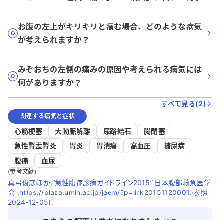
お腹の左上がキリキリと痛む場合、どのような病気
が考えられますか？
みぞおちの左側の痛みの原因や考えられる病気には
何がありますか？
すべて見る(
2
)
関連する病気と症状
心筋梗塞
大動脈解離
尿路結石
腸閉塞
急性腎盂腎炎
胃炎
胃潰瘍
高血圧
糖尿病
腹痛
血尿
(参考文献)
真弓俊彦ほか.“急性腹症診療ガイドライン2015”.日本腹部救急医学
会 .https://plaza.umin.ac.jp/jaem/?p=link20151120001,(参照
2024-12-05).