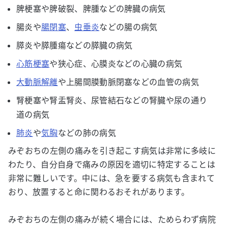
脾梗塞や脾破裂、脾腫などの脾臓の病気
腸炎や
腸閉塞
、
虫垂炎
などの腸の病気
膵炎や膵腫瘍などの膵臓の病気
心筋梗塞
や狭心症、心膜炎などの心臓の病気
大動脈解離
や上腸間膜動脈閉塞などの血管の病気
腎梗塞や腎盂腎炎、尿管結石などの腎臓や尿の通り
道の病気
肺炎
や
気胸
などの肺の病気
みぞおちの左側の痛みを引き起こす病気は非常に多岐に
わたり、自分自身で痛みの原因を適切に特定することは
非常に難しいです。中には、急を要する病気も含まれて
おり、放置すると命に関わるおそれがあります。
みぞおちの左側の痛みが続く場合には、ためらわず病院