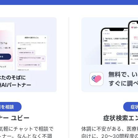
調を相談
症
ナー ユビー
症状検索エ
気軽にチャットで相談で
体調に不安がある、医療
トナー。なんとなく不調
向けに、20〜30問程