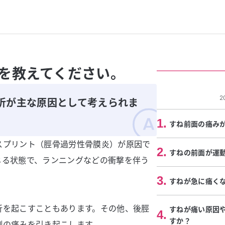
を教えてください。
2
折が主な原因として考えられま
1
.
すね前面の痛み
スプリント（脛骨過労性骨膜炎）が原因で
2
.
すねの前面が運
じる状態で、ランニングなどの衝撃を伴う
3
.
すねが急に痛く
折を起こすこともあります。その他、後脛
すねが痛い原因
4
.
すか？
側の痛みを引き起こします。