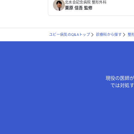
北水会記念病院 整形外科
栗原 信吾 監修
ユビー病気のQ&Aトップ
診療科から探す
整
現役の医師
では対処