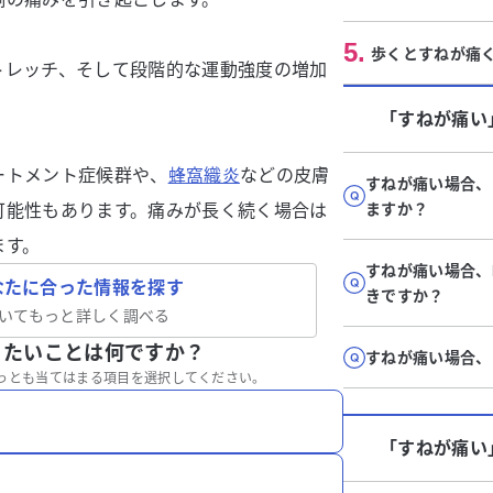
5
.
歩くとすねが痛
トレッチ、そして段階的な運動強度の増加
「すねが痛い
ートメント症候群や、
蜂窩織炎
などの皮膚
すねが痛い場合、
可能性もあります。痛みが長く続く場合は
ますか？
ます。
すねが痛い場合、
なたに合った情報を探す
きですか？
いてもっと詳しく調べる
りたいことは何ですか？
すねが痛い場合、
っとも当てはまる項目を選択してください。
「すねが痛い