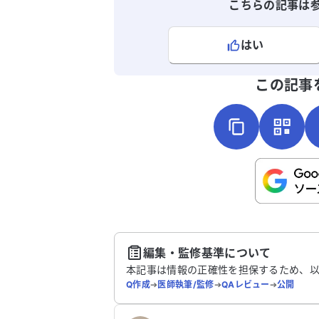
こちらの記事は
はい
よろしければ、ご意見・ご感想をお
この記事
こちらは送信専用のフォームです。氏名や
さい。
送
編集・監修基準について
本記事は情報の正確性を担保するため、
Q作成
➔
医師執筆/監修
➔
QAレビュー
➔
公開