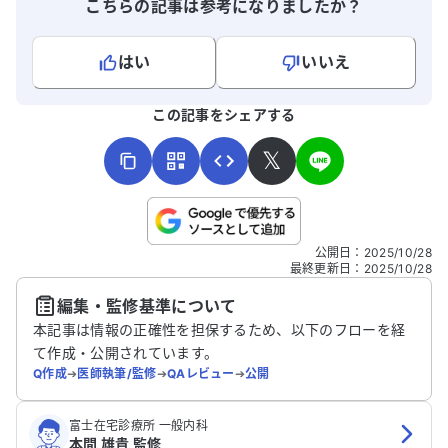
こちらの記事は参考になりましたか？
はい
いいえ
よろしければ、ご意見・ご感想をお寄せください。
この記事をシェアする
𝕏
こちらは送信専用のフォームです。氏名やご自身の病気の詳細な
公開日
：
2025/10/28
どの個人情報は入れないでください。
最終更新日
：
2025/10/28
編集・監修基準について
送信する
本記事は情報の正確性を担保するため、以下のフローを経
て作成・公開されています。
Q作成
➔
医師執筆/監修
➔
QAレビュー
➔
公開
富士在宅診療所 一般内科
本間 雄貴 監修