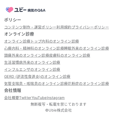
ポリシー
コンテンツ制作・運営ポリシー
利用規約
プライバシーポリシー
オンライン診療
オンライン診療トップ
内科のオンライン診療
心療内科・精神科のオンライン診療
睡眠外来のオンライン診療
頭痛外来のオンライン診療
皮膚科のオンライン診療
生活習慣病外来のオンライン診療
インフルエンザのオンライン診療
GERD (逆流性食道炎)のオンライン診療
気管支喘息・咳喘息のオンライン診療
花粉症のオンライン診療
会社情報
会社概要
Twitter
YouTube
Instagram
無断複写・転載を禁じております
©Ubie株式会社