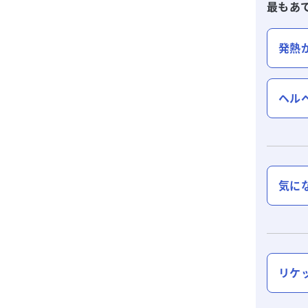
最もあ
発熱
ヘル
気に
リケ