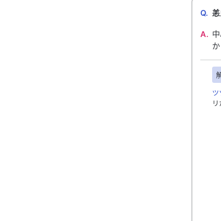
Q.
恙
A.
中
か
ツ
リ