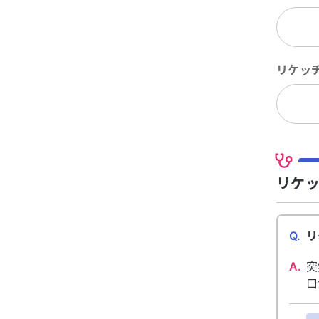
リケッ
リケッ
Q.
リ
A.
突
口