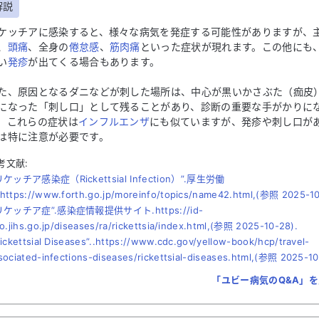
解説
ケッチアに感染すると、様々な病気を発症する可能性がありますが、
、
頭痛
、全身の
倦怠感
、
筋肉痛
といった症状が現れます。この他にも
い
発疹
が出てくる場合もあります。
た、原因となるダニなどが刺した場所は、中心が黒いかさぶた（痂皮
になった「刺し口」として残ることがあり、診断の重要な手がかりに
。これらの症状は
インフルエンザ
にも似ていますが、発疹や刺し口が
は特に注意が必要です。
考文献:
リケッチア感染症（Rickettsial Infection）”.厚生労働
https://www.forth.go.jp/moreinfo/topics/name42.html,(参照 2025-10
“リケッチア症”.感染症情報提供サイト.https://id-
fo.jihs.go.jp/diseases/ra/rickettsia/index.html,(参照 2025-10-28).
Rickettsial Diseases”..https://www.cdc.gov/yellow-book/hcp/travel-
sociated-infections-diseases/rickettsial-diseases.html,(参照 2025-10
「ユビー病気のQ&A」