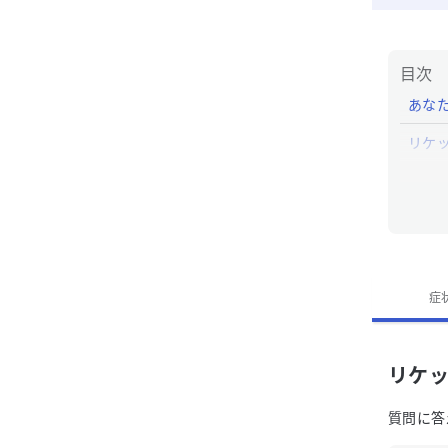
目次
あな
リケ
リケ
リケッ
症
リケ
質問に答