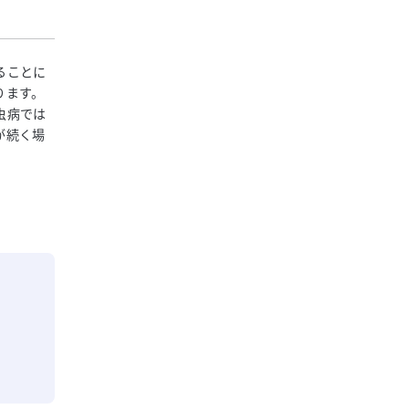
ることに
ります。
虫病では
が続く場