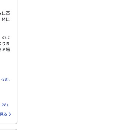
主に高
、体に
）のよ
なりま
ある場
-28).
-28).
を見る