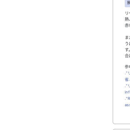
リ
熱
赤
ま
う
す
合
参
.“
省.
.
in
.“
as