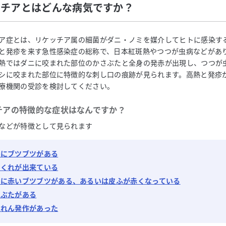
ッチアとはどんな病気ですか？
ア症とは、リケッチア属の細菌がダニ・ノミを媒介してヒトに感染す
と発疹を来す急性感染症の総称で、日本紅斑熱やつつが虫病などがあ
熱ではダニに咬まれた部位のかさぶたと全身の発赤が出現し、つつが
シに咬まれた部位に特徴的な刺し口の痕跡が見られます。高熱と発疹
療機関の受診を検討してください。
チア
の特徴的な症状はなんですか？
などが特徴として見られます
ふにブツブツがある
ぶくれが出来ている
ふに赤いブツブツがある、あるいは皮ふが赤くなっている
さぶたがある
いれん発作があった