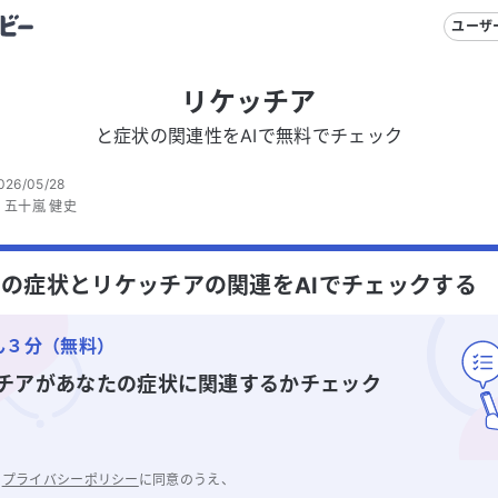
ユーザ
リケッチア
と症状の関連性をAIで無料でチェック
026/05/28
：
五十嵐 健史
の症状とリケッチアの関連をAIでチェックする
ん３分（無料）
チア
があなたの症状に関連するかチェック
と
プライバシーポリシー
に同意のうえ、