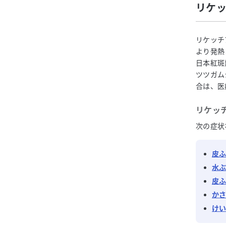
リケ
リケッチ
より発熱
日本紅斑
ツツガム
合は、医
リケッ
次の症状
皮
水
皮
か
け