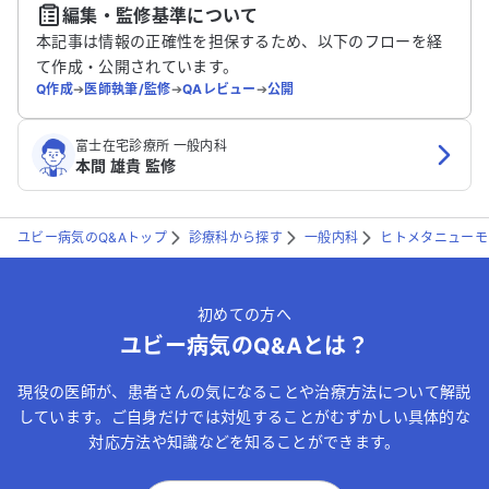
編集・監修基準について
送信する
本記事は情報の正確性を担保するため、以下のフローを経
て作成・公開されています。
Q作成
➔
医師執筆/監修
➔
QAレビュー
➔
公開
富士在宅診療所 一般内科
本間 雄貴 監修
ユビー病気のQ&Aトップ
診療科から探す
一般内科
ヒトメタニューモ
初めての方へ
ユビー病気のQ&Aとは？
現役の医師が、患者さんの気になることや治療方法について解説
しています。ご自身だけでは対処することがむずかしい具体的な
対応方法や知識などを知ることができます。