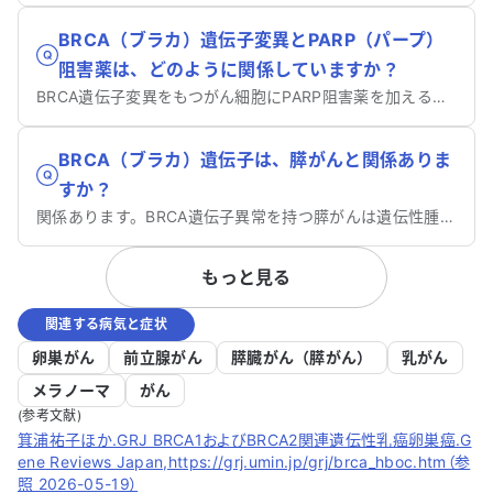
BRCA（ブラカ）遺伝子変異とPARP（パープ）
阻害薬は、どのように関係していますか？
BRCA遺伝子変異をもつがん細胞にPARP阻害薬を加えると、DNA修復ができなくなり、死んでしまいます。
BRCA（ブラカ）遺伝子は、膵がんと関係ありま
すか？
関係あります。BRCA遺伝子異常を持つ膵がんは遺伝性腫瘍の可能性があり、遺伝学的検査が検討されます。
もっと見る
関連する病気と症状
卵巣がん
前立腺がん
膵臓がん（膵がん）
乳がん
メラノーマ
がん
(参考文献)
箕浦祐子ほか.GRJ BRCA1およびBRCA2関連遺伝性乳癌卵巣癌.G
ene Reviews Japan,https://grj.umin.jp/grj/brca_hboc.htm（参
照 2026-05-19）