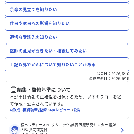
余命の見立てを知りたい
仕事や家事への影響を知りたい
適切な受診先を知りたい
医師の意見が聞きたい・相談してみたい
上記以外でがんについて知りたいことがある
公開日
：
2026/5/19
最終更新日
：
2026/5/19
編集・監修基準について
本記事は情報の正確性を担保するため、以下のフローを経
て作成・公開されています。
Q作成
➔
医師執筆/監修
➔
QAレビュー
➔
公開
松本レディースIVFクリニック/成育医療研究センター 産婦
人科 共同研究員