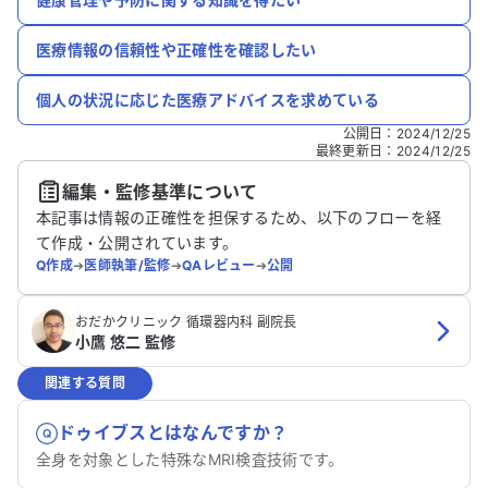
医療情報の信頼性や正確性を確認したい
個人の状況に応じた医療アドバイスを求めている
公開日
：
2024/12/25
最終更新日
：
2024/12/25
編集・監修基準について
本記事は情報の正確性を担保するため、以下のフローを経
て作成・公開されています。
Q作成
➔
医師執筆/監修
➔
QAレビュー
➔
公開
おだかクリニック 循環器内科 副院長
小鷹 悠二 監修
関連する質問
ドゥイブスとはなんですか？
全身を対象とした特殊なMRI検査技術です。