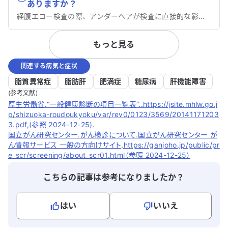
ありますか？
経腹エコー検査の際、アンダーヘアが検査に直接的な影響を及ぼす可能性は低いでしょう。
もっと見る
関連する病気と症状
脂質異常症
脂肪肝
肥満症
糖尿病
肝機能障害
(参考文献)
厚生労働省.“一般健康診断の項目一覧表”..https://jsite.mhlw.go.j
p/shizuoka-roudoukyoku/var/rev0/0123/3569/20141171203
3.pdf,(参照 2024-12-25).
国立がん研究センター.がん検診について.国立がん研究センター が
ん情報サービス 一般の方向けサイト,https://ganjoho.jp/public/pr
e_scr/screening/about_scr01.html（参照 2024-12-25）
こちらの記事は参考になりましたか？
はい
いいえ
よろしければ、ご意見・ご感想をお寄せください。