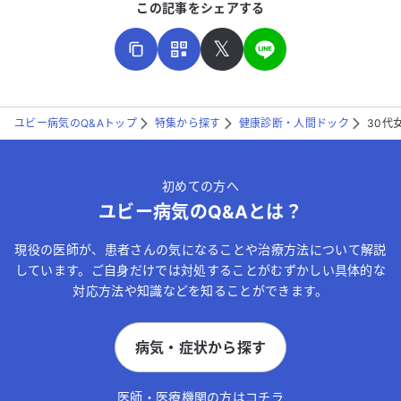
この記事をシェアする
𝕏
ユビー病気のQ&Aトップ
特集から探す
健康診断・人間ドック
30代
こちらは送信専用のフォームです。氏名やご自身の病気の詳細な
どの個人情報は入れないでください。
初めての方へ
送信する
ユビー病気のQ&Aとは？
現役の医師が、患者さんの気になることや治療方法について解説
しています。ご自身だけでは対処することがむずかしい具体的な
対応方法や知識などを知ることができます。
病気・症状から探す
医師・医療機関の方はコチラ