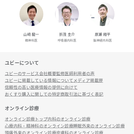
山﨑 龍一
折茂 圭介
原瀬 翔平
精神科医
呼吸器内科医
脳神経内科医
ユビーについて
リンク
ユビーのサービス
会社概要
監修医師
利用者の声
ユビーに掲載している情報について
メディア掲載歴
信頼性の高い医療情報の提供に向けて
おくすり購入に関しての特定商取引法に基づく表記
オンライン診療
オンライン診療トップ
内科のオンライン診療
心療内科・精神科のオンライン診療
睡眠外来のオンライン診療
頭痛外来のオンライン診療
皮膚科のオンライン診療