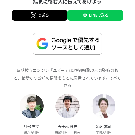
病気に悩む人に伝えてあげよう
による症候性てんかん、高次脳機能評価、リハビリ、
等にも精通。頭痛、しびれ、物忘れ等の主訴にも柔軟
に対応できる。 日本語、英語(ネイティブ)、中国語
で送る
LINEで送る
(日常会話)での対応も可能。
症状検索エンジン「ユビー」は現役医師50人の監修のも
と、最新かつ公知の情報をもとに開発されています。
すべて
見る
阿部 吉倫
五十嵐 健史
金沢 誠司
総合内科医
麻酔科医・内科医
産婦人科医