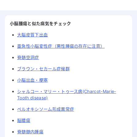
小脳腫瘍と似た病気をチェック
大脳皮質下出血
亜急性小脳変性症（悪性腫瘍の存在に注意）
脊髄空洞症
ブラウン・セカール症候群
小脳出血・梗塞
シャルコー・マリー・トゥース病(Charcot-Marie-
Tooth disease)
ペルオキシソーム形成異常症
脳膿瘍
脊髄髄内腫瘍