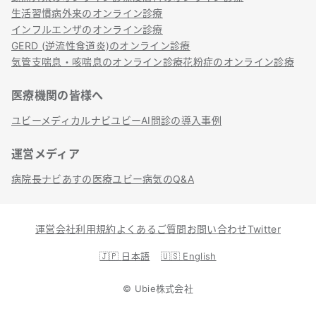
生活習慣病外来のオンライン診療
インフルエンザのオンライン診療
GERD (逆流性食道炎)のオンライン診療
気管支喘息・咳喘息のオンライン診療
花粉症のオンライン診療
医療機関の皆様へ
ユビーメディカルナビ
ユビーAI問診の導入事例
運営メディア
病院長ナビ
あすの医療
ユビー病気のQ&A
運営会社
利用規約
よくあるご質問
お問い合わせ
Twitter
🇯🇵
日本語
🇺🇸
English
©
Ubie株式会社