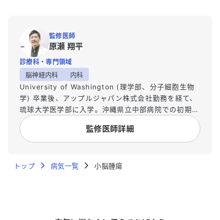
監修医師
原瀬 翔平
診療科・専門領域
脳神経内科
内科
University of Washington (理学部、分子細胞生物
学) 卒業後、アップルジャパン株式会社勤務を経て、
琉球大学医学部に入学。沖縄県立中部病院での初期臨
床研修（2016, 2017年度最優秀研修医賞受賞）修了
監修医師詳細
後、2018年4月に亀田総合病院に入職。同院脳神経
内科ベスト指導医(2019, 2020)を受賞。2018年から
亀田総合病院卒後研修センター長補佐も兼任してお
トップ
り、臨床だけでなく研修病院における医学教育にも力
病気一覧
小脳腫瘍
を入れている。2021年には国立循環器病研究センタ
ー脳血管内科で超急性期脳卒中診療を行う。 総合内
科の視野を持ちながらの脳神経内科領域、特に脳卒中
を専門とする。急性期だけでなく予防、慢性期脳卒中