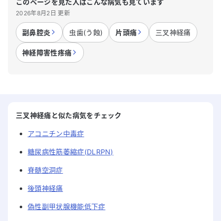
このページを見た人はこんな病気も見ています
2026年8月2日 更新
副鼻腔炎
虫歯(う蝕)
片頭痛
三叉神経痛
神経障害性疼痛
三叉神経痛と似た病気をチェック
アコニチン中毒症
糖尿病性筋萎縮症(DLRPN)
脊髄空洞症
後頭神経痛
偽性副甲状腺機能低下症