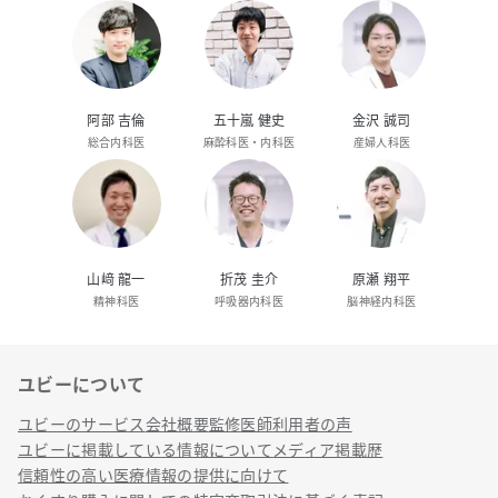
阿部 吉倫
五十嵐 健史
金沢 誠司
総合内科医
麻酔科医・内科医
産婦人科医
山﨑 龍一
折茂 圭介
原瀬 翔平
精神科医
呼吸器内科医
脳神経内科医
ユビーについて
リンク
ユビーのサービス
会社概要
監修医師
利用者の声
ユビーに掲載している情報について
メディア掲載歴
信頼性の高い医療情報の提供に向けて