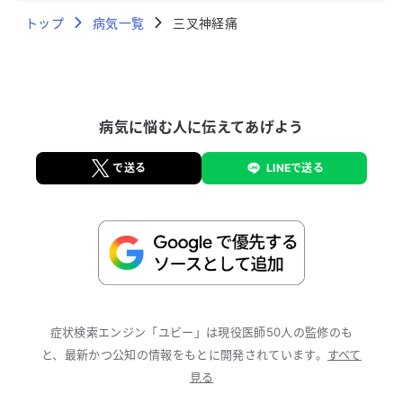
亀田総合病院卒後研修センター長補佐も兼任してお
トップ
り、臨床だけでなく研修病院における医学教育にも力
病気一覧
三叉神経痛
を入れている。2021年には国立循環器病研究センタ
ー脳血管内科で超急性期脳卒中診療を行う。 総合内
科の視野を持ちながらの脳神経内科領域、特に脳卒中
を専門とする。急性期だけでなく予防、慢性期脳卒中
病気に悩む人に伝えてあげよう
による症候性てんかん、高次脳機能評価、リハビリ、
等にも精通。頭痛、しびれ、物忘れ等の主訴にも柔軟
に対応できる。 日本語、英語(ネイティブ)、中国語
で送る
LINEで送る
(日常会話)での対応も可能。
症状検索エンジン「ユビー」は現役医師50人の監修のも
と、最新かつ公知の情報をもとに開発されています。
すべて
見る