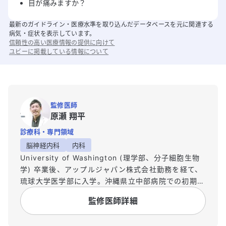
目が痛みますか？
最新のガイドライン・医療水準を取り込んだデータベースを元に関連する
病気・症状を表示しています。
信頼性の高い医療情報の提供に向けて
ユビーに掲載している情報について
監修医師
原瀬 翔平
診療科・専門領域
脳神経内科
内科
University of Washington (理学部、分子細胞生物
学) 卒業後、アップルジャパン株式会社勤務を経て、
琉球大学医学部に入学。沖縄県立中部病院での初期臨
床研修（2016, 2017年度最優秀研修医賞受賞）修了
監修医師詳細
後、2018年4月に亀田総合病院に入職。同院脳神経
内科ベスト指導医(2019, 2020)を受賞。2018年から