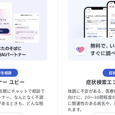
調を相談
症
ナー ユビー
症状検索エ
気軽にチャットで相談で
体調に不安がある、医療
トナー。なんとなく不調
向けに、20〜30問程
があるときも、どんな相
に関連性のある病名や、
れます。