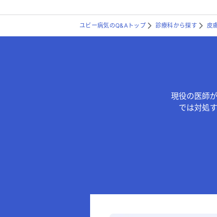
ユビー病気のQ&Aトップ
診療科から探す
皮
現役の医師
では対処