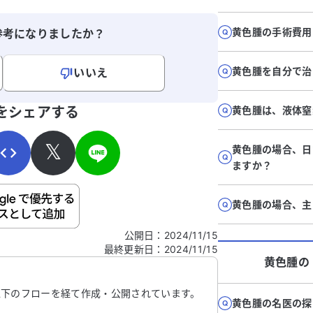
黄色腫の手術費用
参考になりましたか？
黄色腫を自分で治
いいえ
寄せください。
をシェアする
黄色腫は、液体窒
𝕏
黄色腫の場合、日
ますか？
ご自身の病気の詳細などの個人情報は入れないでくだ
黄色腫の場合、主
公開日
：
2024/11/15
最終更新日
：
2024/11/15
信する
黄色腫
の
以下のフローを経て作成・公開されています。
黄色腫の名医の探