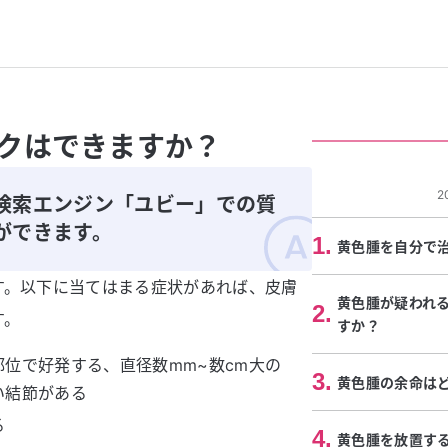
クはできますか？
2
検索エンジン「ユビー」での質
ができます。
1
.
黄色腫を自分で
す。以下に当てはまる症状があれば、皮膚
黄色腫が疑われ
2
.
す。
すか？
位で好発する、直径数mm~数cm大の
3
.
黄色腫の余命は
い結節がある
る
4
.
黄色腫を放置す