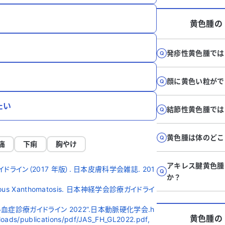
黄色腫
の
発疹性黄色腫では
顔に黄色い粒がで
たい
結節性黄色腫では
黄色腫は体のどこ
痛
下痢
胸やけ
アキレス腱黄色腫
イン（2017 年版）. 日本皮膚科学会雑誌. 201
か？
ous Xanthomatosis. 日本神経学会診療ガイドライ
症診療ガイドライン 2022”.日本動脈硬化学会.h
黄色腫
の
ploads/publications/pdf/JAS_FH_GL2022.pdf,