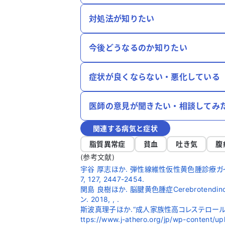
対処法が知りたい
今後どうなるのか知りたい
症状が良くならない・悪化している
医師の意見が聞きたい・相談してみ
関連する病気と症状
脂質異常症
貧血
吐き気
腹
(参考文献)
宇谷 厚志ほか. 弾性線維性仮性黄色腫診療ガイドラ
7, 127, 2447-2454.
関島 良樹ほか. 脳腱黄色腫症Cerebrotendin
ン. 2018, , .
斯波真理子ほか.“成人家族性高コレステロール血
ttps://www.j-athero.org/jp/wp-content/u