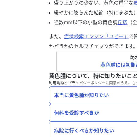
盛り上がりの少ない、黄色の扁平な
緩やかに膨らんだ結節（特にまぶた
径数mm以下の小型の黄色調
丘疹
（
また、
症状検索エンジン「ユビー」
で
かどうかのセルフチェックができます
次
黄色腫には初期
黄色腫について、特に知りたいこ
利用規約
と
プライバシーポリシー
に同意のうえ、も
本当に黄色腫か知りたい
何科を受診すべきか
病院に行くべきか知りたい