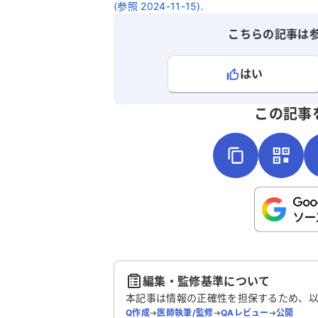
(参照 2024-11-15).
こちらの記事は
はい
よろしければ、ご意見・ご感想をお
この記事
こちらは送信専用のフォームです。氏名や
さい。
送
編集・監修基準について
本記事は情報の正確性を担保するため、
Q作成
➔
医師執筆/監修
➔
QAレビュー
➔
公開