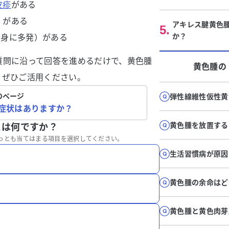
皮疹
がある
）がある
アキレス腱黄色
5
.
か？
全身に多発）がある
質問に沿って回答を進めるだけで、黄色腫
黄色腫
の
。ぜひご活用ください。
のページ
弾性線維性仮性黄
症状はありますか？
黄色腫を放置する
とは何ですか？
っとも当てはまる項目を選択してください。
生活習慣病が原因
黄色腫の余命はど
黄色腫と黄色肉芽