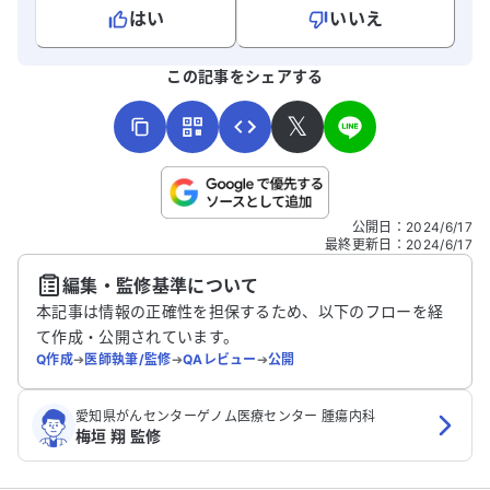
はい
いいえ
よろしければ、ご意見・ご感想をお寄せください。
この記事をシェアする
𝕏
こちらは送信専用のフォームです。氏名やご自身の病気の詳細な
公開日
：
2024/6/17
どの個人情報は入れないでください。
最終更新日
：
2024/6/17
編集・監修基準について
送信する
本記事は情報の正確性を担保するため、以下のフローを経
て作成・公開されています。
Q作成
➔
医師執筆/監修
➔
QAレビュー
➔
公開
愛知県がんセンターゲノム医療センター 腫瘍内科
梅垣 翔 監修