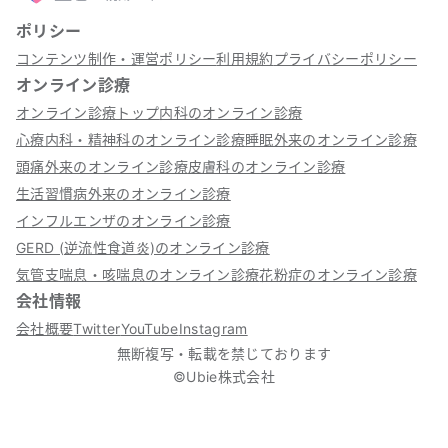
ポリシー
コンテンツ制作・運営ポリシー
利用規約
プライバシーポリシー
オンライン診療
オンライン診療トップ
内科のオンライン診療
心療内科・精神科のオンライン診療
睡眠外来のオンライン診療
頭痛外来のオンライン診療
皮膚科のオンライン診療
生活習慣病外来のオンライン診療
インフルエンザのオンライン診療
GERD (逆流性食道炎)のオンライン診療
気管支喘息・咳喘息のオンライン診療
花粉症のオンライン診療
会社情報
会社概要
Twitter
YouTube
Instagram
無断複写・転載を禁じております
©Ubie株式会社