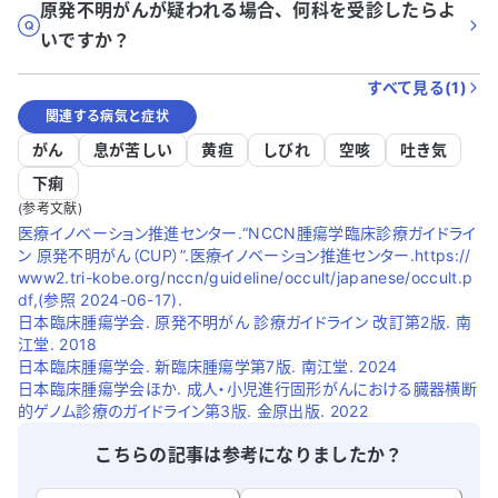
原発不明がんが疑われる場合、何科を受診したらよ
いですか？
すべて見る(
1
)
関連する病気と症状
がん
息が苦しい
黄疸
しびれ
空咳
吐き気
下痢
(参考文献)
医療イノベーション推進センター.“NCCN腫瘍学臨床診療ガイドライ
ン 原発不明がん（CUP）”.医療イノベーション推進センター.https://
www2.tri-kobe.org/nccn/guideline/occult/japanese/occult.p
df,(参照 2024-06-17).
日本臨床腫瘍学会. 原発不明がん 診療ガイドライン 改訂第2版. 南
江堂. 2018
日本臨床腫瘍学会. 新臨床腫瘍学第7版. 南江堂. 2024
日本臨床腫瘍学会ほか. 成人・小児進行固形がんにおける臓器横断
的ゲノム診療のガイドライン第3版. 金原出版. 2022
こちらの記事は参考になりましたか？