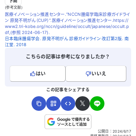
下痢
(参考文献)
医療イノベーション推進センター.“NCCN腫瘍学臨床診療ガイドライ
ン 原発不明がん（CUP）”.医療イノベーション推進センター.https://
www2.tri-kobe.org/nccn/guideline/occult/japanese/occult.p
df,(参照 2024-06-17).
日本臨床腫瘍学会. 原発不明がん 診療ガイドライン 改訂第2版. 南
江堂. 2018
こちらの記事は参考になりましたか？
はい
いいえ
よろしければ、ご意見・ご感想をお寄せください。
この記事をシェアする
𝕏
こちらは送信専用のフォームです。氏名やご自身の病気の詳細な
公開日
：
2024/6/17
どの個人情報は入れないでください。