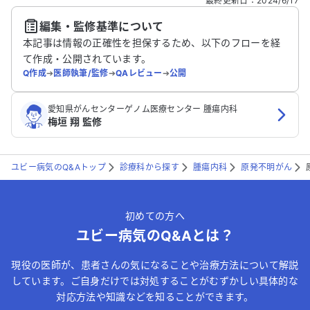
最終更新日
：
2024/6/17
編集・監修基準について
送信する
本記事は情報の正確性を担保するため、以下のフローを経
て作成・公開されています。
Q作成
➔
医師執筆/監修
➔
QAレビュー
➔
公開
愛知県がんセンターゲノム医療センター 腫瘍内科
梅垣 翔 監修
ユビー病気のQ&Aトップ
診療科から探す
腫瘍内科
原発不明がん
初めての方へ
ユビー病気のQ&Aとは？
現役の医師が、患者さんの気になることや治療方法について解説
しています。ご自身だけでは対処することがむずかしい具体的な
対応方法や知識などを知ることができます。