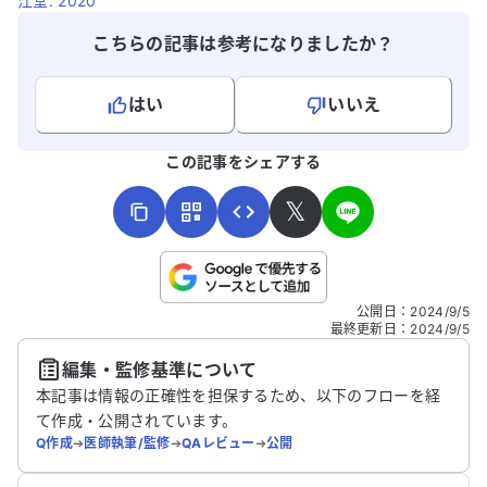
江堂. 2020
こちらの記事は参考になりましたか？
はい
いいえ
よろしければ、ご意見・ご感想をお寄せください。
この記事をシェアする
𝕏
こちらは送信専用のフォームです。氏名やご自身の病気の詳細な
公開日
：
2024/9/5
どの個人情報は入れないでください。
最終更新日
：
2024/9/5
編集・監修基準について
送信する
本記事は情報の正確性を担保するため、以下のフローを経
て作成・公開されています。
Q作成
➔
医師執筆/監修
➔
QAレビュー
➔
公開