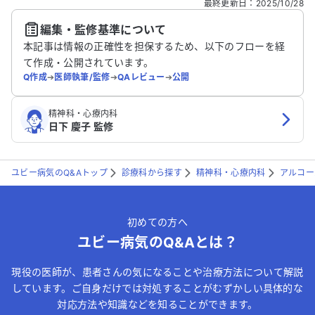
最終更新日
：
2025/10/28
編集・監修基準について
送信する
本記事は情報の正確性を担保するため、以下のフローを経
て作成・公開されています。
Q作成
➔
医師執筆/監修
➔
QAレビュー
➔
公開
精神科・心療内科
日下 慶子 監修
ユビー病気のQ&Aトップ
診療科から探す
精神科・心療内科
アルコー
初めての方へ
ユビー病気のQ&Aとは？
現役の医師が、患者さんの気になることや治療方法について解説
しています。ご自身だけでは対処することがむずかしい具体的な
対応方法や知識などを知ることができます。