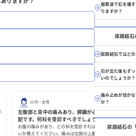
はありますか？
衝撃波で石を壊す
りますか？
尿路結石
尿路結石ではどの
石が出た後もずっ
いのでしょうか？
痛み止めが効かな
か？
60代
・
女性
子
左腹部と背中の痛みあり、膵臓が心
配です。何科を受診すべきでしょう
か？
お腹の痛みがあり、どの科を受診すればよ
尿路結石
の
り
いか教えてください。痛みは左側の上腹部