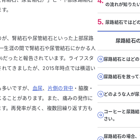
4
.
の流れが知りた
ます。
5
.
尿路結石ではど
のが、腎結石や尿管結石といった上部尿路
尿路結石
で一生涯の間で腎結石や尿管結石にかかる人
.8％だったと報告されています。ライフスタ
尿路結石とはどの
れてきましたが、2015年時点では横這い
尿路結石を放って
も多いですが、
血尿
、
片側の背中
・脇腹・
どのような人が尿
じることがあります。また、痛みの発作に
ます。再発率が高く、複数回繰り返す方も
コーヒーと尿路結
さい。
尿路結石の場合、