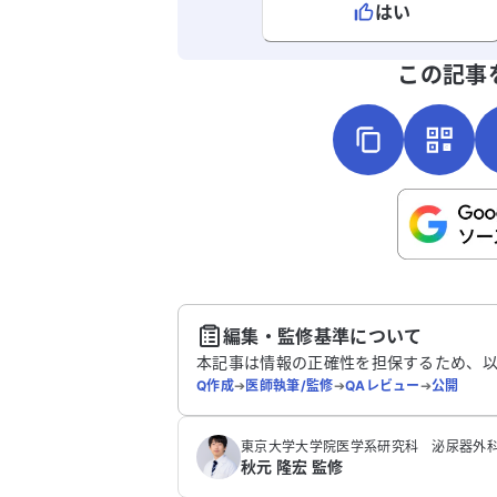
はい
よろしければ、ご意見・ご感想をお
この記事
こちらは送信専用のフォームです。氏名や
さい。
送
編集・監修基準について
本記事は情報の正確性を担保するため、
Q作成
➔
医師執筆/監修
➔
QAレビュー
➔
公開
東京大学大学院医学系研究科 泌尿器外科
秋元 隆宏 監修