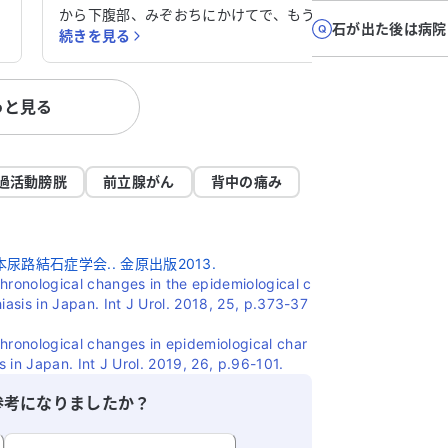
し
から下腹部、みぞおちにかけてで、もう2
石が出た後は病院
続きを見る
示
ヶ月くらい続いています。徐々に悪化して
内
います。背中の痛みや便秘、吐き気もあり
常
ます。膵臓に問題があるのか心配です。以
っと見る
科
前も同じような症状でいろいろな科を回さ
処
れました。どの診療科に行けばよいか教え
てください。
精
過活動膀胱
前立腺がん
背中の痛み
く
診
路結石症学会.. 金原出版2013.
hronological changes in the epidemiological c
thiasis in Japan. Int J Urol. 2018, 25, p.373-37
hronological changes in epidemiological char
sis in Japan. Int J Urol. 2019, 26, p.96-101.
参考になりましたか？