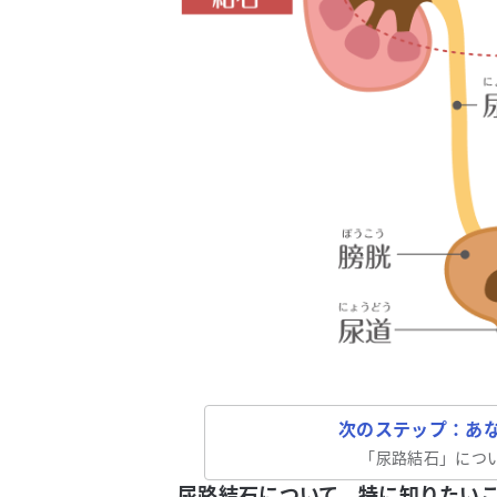
次のステップ：あ
「
尿路結石
」につ
尿路結石について、特に知りたい