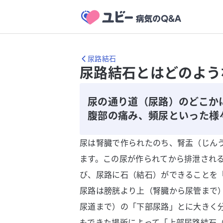
尿路結石
尿路結石とはどのよう
尿の通り道（尿路）のどこか
腹部の痛み、頻尿といった様
尿は腎臓で作られたのち、腎盂（じん
ます。この尿が作られてから排泄され
び、尿路に石（結石）ができることを
尿路は膀胱より上（腎臓から尿管まで
尿道まで）の「下部尿路」とに大きく
もできた場所によって「上部尿路結石