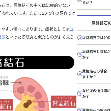
すか？
結石は、尿管結石の中では比較的少ない
言われています。ただし2015年の調査では
尿路結石
しやすい傾向にあります。症状としては
血
頻尿
といった膀胱炎と似たものがよく見ら
尿路結石ではどの
尿路結石と症状が
か？
尿路結石の場合、
ますか？
なぜ尿の通り道に
か？
尿路結石の痛みは