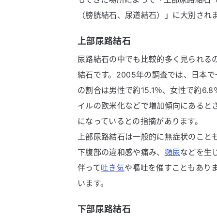
（膀胱結石、尿道結石）」に大別され
上部尿路結石
尿路結石の中でも比較的多く見られる
結石です。2005年の調査では、日本
の割合は男性で約15.1％、女性で約6
イルの欧米化などで増加傾向にあるとさ
になっているとの指摘があります。
上部尿路結石は一般的に無症状のこと
下腹部の違和感や痛み、
頻尿
などを生
伴って
吐き気
や嘔吐を催すこともあり
います。
下部尿路結石