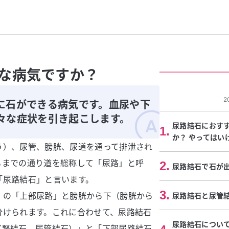
な病気ですか？
2
に石ができる病気です。血尿や下
々な症状を引き起こします。
尿路結石におす
1
.
か？ やってはい
う）、尿管、膀胱、尿道を通って排泄され
るまでの通り道を総称して「尿路」と呼
2
.
尿路結石で石が
「尿路結石」と言います。
3
.
）の「上部尿路」と膀胱から下（膀胱から
尿路結石と尿管
分けられます。これに合わせて、尿路結石
尿路結石につい
（腎結石、尿管結石）」と「下部尿路結石