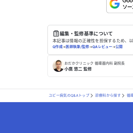
こちらは送信専用のフォームです。氏名や
さい。
送
編集・監修基準について
本記事は情報の正確性を担保するため、
Q作成
➔
医師執筆/監修
➔
QAレビュー
➔
公開
おだかクリニック 循環器内科 副院長
小鷹 悠二 監修
ユビー病気のQ&Aトップ
診療科から探す
循