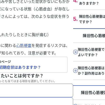
4
.
痛みや苦しさといった症状がないにもかか
ありますか？
足になっている状態（心筋虚血）が存在し
者さんによっては、次のような症状を伴う
陳旧性心筋梗塞
5
.
ですか？
入れたりしたときに胸が痛む）
陳旧性心筋
命に関わる
心筋梗塞
を発症するリスクは、
陳旧性心筋梗塞で
が知られており、注意が必要です。
よいですか？
のページ
初期症状はありますか？
陳旧性心筋梗塞は
か？副作用はあり
りたいことは何ですか？
っとも当てはまる項目を選択してください。
陳旧性心筋梗