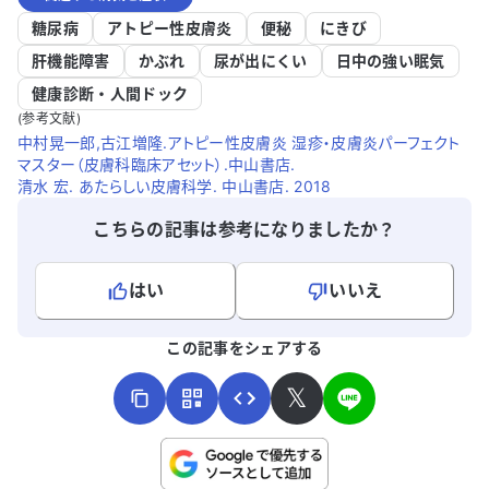
糖尿病
アトピー性皮膚炎
便秘
にきび
肝機能障害
かぶれ
尿が出にくい
日中の強い眠気
健康診断・人間ドック
(参考文献)
中村晃一郎,古江増隆.アトピー性皮膚炎 湿疹・皮膚炎パーフェクト
マスター（皮膚科臨床アセット）.中山書店.
清水 宏. あたらしい皮膚科学. 中山書店. 2018
こちらの記事は参考になりましたか？
はい
いいえ
よろしければ、ご意見・ご感想をお寄せください。
この記事をシェアする
𝕏