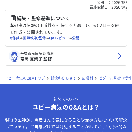
こちらは送信専用のフォームです。氏名やご自身の病気の詳細な
公開日
：
2026/6/2
どの個人情報は入れないでください。
最終更新日
：
2026/6/2
編集・監修基準について
送信する
本記事は情報の正確性を担保するため、以下のフローを経
て作成・公開されています。
Q作成
➔
医師執筆/監修
➔
QAレビュー
➔
公開
平塚市民病院 皮膚科
髙岡 真梨子 監修
ユビー病気のQ&Aトップ
診療科から探す
皮膚科
ビダール苔癬（慢性
初めての方へ
ユビー病気のQ&Aとは？
現役の医師が、患者さんの気になることや治療方法について解説
しています。ご自身だけでは対処することがむずかしい具体的な