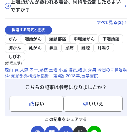
上咽頭がんが疑われる場合、何科を受診したらよい
ですか？
すべて見る(
2
)
関連する病気と症状
がん
咽頭がん
頭頸部癌
中咽頭がん
下咽頭癌
肺がん
乳がん
鼻血
頭痛
難聴
耳鳴り
しびれ
(参考文献)
森山 寛,大森 孝一,藤枝 重治,小島 博己,猪原 秀典.今日の耳鼻咽喉
科・頭頸部外科治療指針 第4版.2018年,医学書院.
こちらの記事は参考になりましたか？
はい
いいえ
よろしければ、ご意見・ご感想をお寄せください。
この記事をシェアする