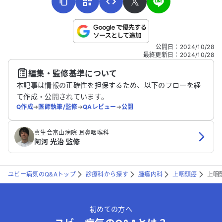
𝕏
こちらは送信専用のフォームです。氏名やご自身の病気の詳細な
公開日
：
2024/10/28
どの個人情報は入れないでください。
最終更新日
：
2024/10/28
編集・監修基準について
送信する
本記事は情報の正確性を担保するため、以下のフローを経
て作成・公開されています。
Q作成
➔
医師執筆/監修
➔
QAレビュー
➔
公開
真生会富山病院 耳鼻咽喉科
阿河 光治 監修
ユビー病気のQ&Aトップ
診療科から探す
腫瘍内科
上咽頭癌
上咽
初めての方へ