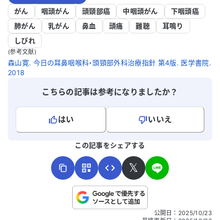
がん
咽頭がん
頭頸部癌
中咽頭がん
下咽頭癌
肺がん
乳がん
鼻血
頭痛
難聴
耳鳴り
しびれ
(参考文献)
森山寛. 今日の耳鼻咽喉科・頭頸部外科治療指針 第4版. 医学書院.
2018
こちらの記事は参考になりましたか？
はい
いいえ
よろしければ、ご意見・ご感想をお寄せください。
この記事をシェアする
𝕏
こちらは送信専用のフォームです。氏名やご自身の病気の詳細な
公開日
：
2025/10/23
どの個人情報は入れないでください。