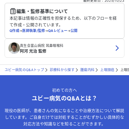
最終更新日
：
2025/10/23
編集・監修基準について
送信する
本記事は情報の正確性を担保するため、以下のフローを経
て作成・公開されています。
Q作成
➔
医師執筆/監修
➔
QAレビュー
➔
公開
真生会富山病院 耳鼻咽喉科
阿河 光治 監修
ユビー病気のQ&Aトップ
診療科から探す
腫瘍内科
上咽頭癌
上咽
初めての方へ
ユビー病気のQ&Aとは？
現役の医師が、患者さんの気になることや治療方法について解説
しています。ご自身だけでは対処することがむずかしい具体的な
対応方法や知識などを知ることができます。