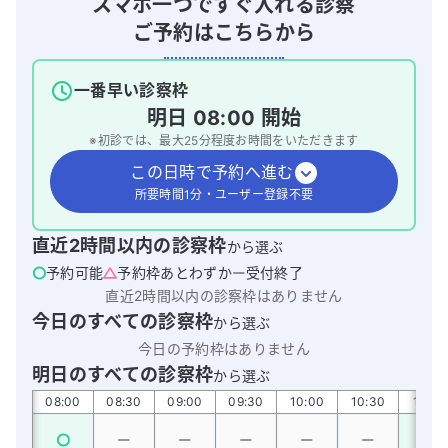
スマホ一つですぐ入れる診察
ご予約はこちらから
一番早い診察枠
明日
08:00
開始
※初診では、最大
25
分程度お時間をいただきます
この日時で予約へ進む
所要時間1分・ユーザー登録不要
直近2時間以内の診察枠
から選ぶ
予約可能
予約枠あとわずか
受付終了
直近2時間以内の診察枠はありません
今日のすべての診察枠
から選ぶ
今日の予約枠はありません
明日のすべての診察枠
から選ぶ
:30
08:00
08:30
09:00
09:30
10:00
10:30
11:00