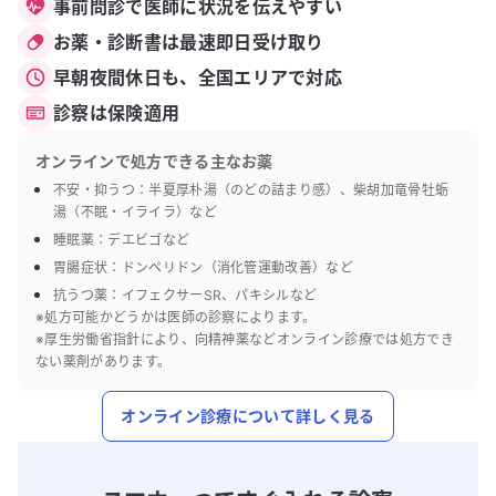
事前問診で医師に状況を伝えやすい
お薬・診断書は最速即日受け取り
早朝夜間休日も、全国エリアで対応
診察は保険適用
オンラインで処方できる主なお薬
不安・抑うつ：半夏厚朴湯（のどの詰まり感）、柴胡加竜骨牡蛎
湯（不眠・イライラ）など
睡眠薬：デエビゴなど
胃腸症状：ドンペリドン（消化管運動改善）など
抗うつ薬：イフェクサーSR、パキシルなど
※処方可能かどうかは医師の診察によります。
※厚生労働省指針により、向精神薬などオンライン診療では処方でき
ない薬剤があります。
オンライン診療について詳しく見る