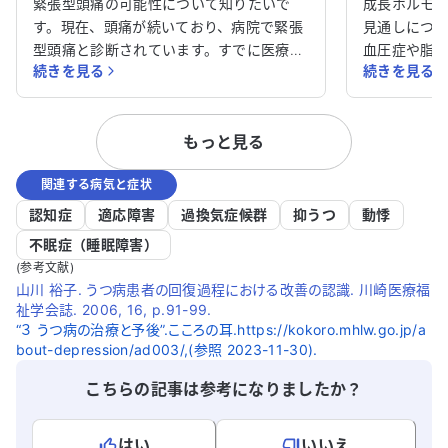
て相談させてください。
てください
緊張型頭痛の可能性について知りたいで
成長ホルモ
す。現在、頭痛が続いており、病院で緊張
見通しにつ
型頭痛と診断されています。すでに医療機
血圧症や脂
続きを見る
続きを見る
関を受診しており、治療を受けています。
ています。
アレルギー性疾患やアトピー性皮膚炎、う
モン（GH）
つ病の治療も行っています。 1年以上ペイ
期療養が必
もっと見る
ンクリニックに通っていますが、頭痛は改
GHが低いと
善されていません。担当医は漢方薬に詳し
ないため補充
関連する病気と症状
く、親身に話を聞いてくれるため、病院を
や怠さなどの
変えたくありません。緊張型頭痛の可能性
り、日常生
認知症
適応障害
過換気症候群
抑うつ
動悸
を再確認したいのですが、どのように対処
に、ACTH
不眠症（睡眠障害）
すれば良いかアドバイスをいただけると助
り、起きて
(参考文献)
かります。
す。重症にな
山川 裕子. うつ病患者の回復過程における改善の認識. 川崎医療福
受けられな
祉学会誌. 2006, 16, p.91-99.
についてア
“３ うつ病の治療と予後”.こころの耳.https://kokoro.mhlw.go.jp/a
ます。
bout-depression/ad003/,(参照 2023-11-30).
こちらの記事は参考になりましたか？
はい
いいえ