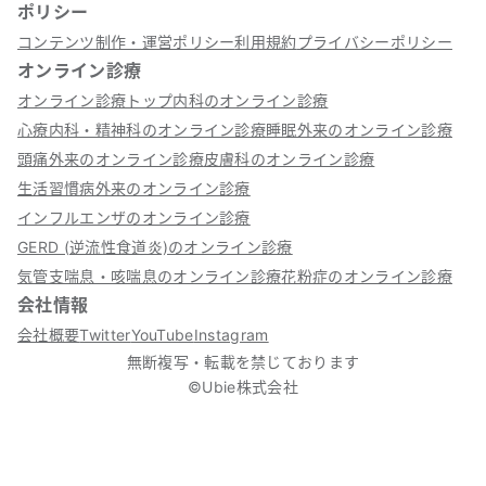
ポリシー
コンテンツ制作・運営ポリシー
利用規約
プライバシーポリシー
オンライン診療
オンライン診療トップ
内科のオンライン診療
心療内科・精神科のオンライン診療
睡眠外来のオンライン診療
頭痛外来のオンライン診療
皮膚科のオンライン診療
生活習慣病外来のオンライン診療
インフルエンザのオンライン診療
GERD (逆流性食道炎)のオンライン診療
気管支喘息・咳喘息のオンライン診療
花粉症のオンライン診療
会社情報
会社概要
Twitter
YouTube
Instagram
無断複写・転載を禁じております
©Ubie株式会社