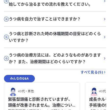
始してから治るまでの流れを教えてください。
うつ病を自力で治すことはできますか？
うつ病と診断された時の休職期間の目安はどのくら
いですか？
うつ病の治療方法には、どのようなものがあります
か？ また、治療期間はどのくらいですか？
すべて見る(
5
)
みんなのQ&A
40代
・
男性
40代
・
緊張型頭痛と診断されていますが、
成長ホルモ
頭痛が改善されません。治療につい
手術後の体