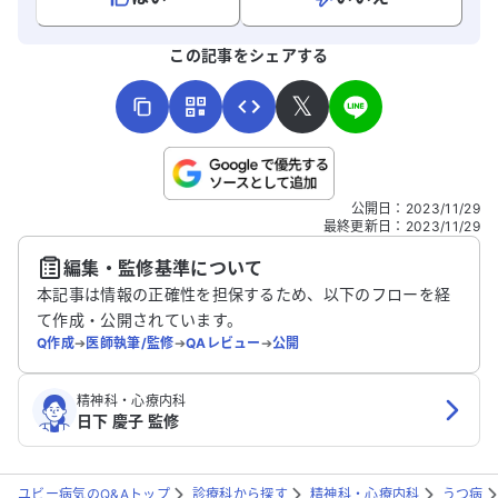
よろしければ、ご意見・ご感想をお寄せください。
この記事をシェアする
𝕏
こちらは送信専用のフォームです。氏名やご自身の病気の詳細な
公開日
：
2023/11/29
どの個人情報は入れないでください。
最終更新日
：
2023/11/29
編集・監修基準について
送信する
本記事は情報の正確性を担保するため、以下のフローを経
て作成・公開されています。
Q作成
➔
医師執筆/監修
➔
QAレビュー
➔
公開
精神科・心療内科
日下 慶子 監修
ユビー病気のQ&Aトップ
診療科から探す
精神科・心療内科
うつ病