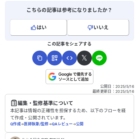
こちらの記事は参考になりましたか？
はい
いいえ
よろしければ、ご意見・ご感想をお寄せください。
この記事をシェアする
𝕏
こちらは送信専用のフォームです。氏名やご自身の病気の詳細な
公開日
：
2025/5/16
どの個人情報は入れないでください。
最終更新日
：
2025/5/16
編集・監修基準について
送信する
本記事は情報の正確性を担保するため、以下のフローを経
て作成・公開されています。
Q作成
➔
医師執筆/監修
➔
QAレビュー
➔
公開