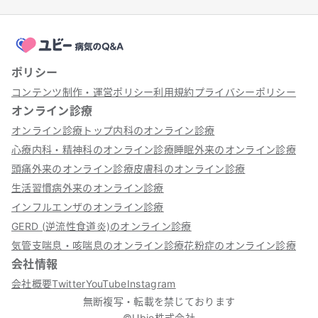
ポリシー
コンテンツ制作・運営ポリシー
利用規約
プライバシーポリシー
オンライン診療
オンライン診療トップ
内科のオンライン診療
心療内科・精神科のオンライン診療
睡眠外来のオンライン診療
頭痛外来のオンライン診療
皮膚科のオンライン診療
生活習慣病外来のオンライン診療
インフルエンザのオンライン診療
GERD (逆流性食道炎)のオンライン診療
気管支喘息・咳喘息のオンライン診療
花粉症のオンライン診療
会社情報
会社概要
Twitter
YouTube
Instagram
無断複写・転載を禁じております
©Ubie株式会社