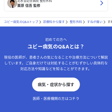
北水会記念病院 整形外科
栗原 信吾 監修
ユビー病気のQ&Aトップ
診療科から探す
整形外科
すねが痛い
す
初めての方へ
ユビー病気のQ&Aとは？
現役の医師が、患者さんの気になることや治療方法について解説
しています。ご自身だけでは対処することがむずかしい具体的な
対応方法や知識などを知ることができます。
病気・症状から探す
医師・医療機関の方はコチラ