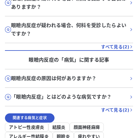
ありますか？
眼瞼内反症が疑われる場合、何科を受診したらよい
ですか？
すべて見る(
2
)
眼瞼内反症
の「
病気
」に関する記事
眼瞼内反症の原因は何がありますか？
「眼瞼内反症」とはどのような病気ですか？
すべて見る(
2
)
関連する病気と症状
アトピー性皮膚炎
結膜炎
顔面神経麻痺
アレルギー性結膜炎
眼瞼炎
疲れやすい