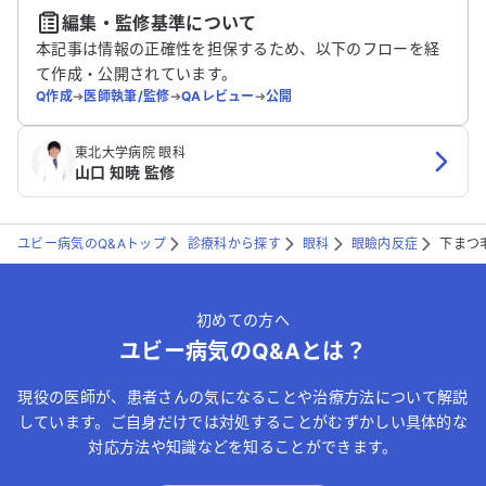
編集・監修基準について
送信する
本記事は情報の正確性を担保するため、以下のフローを経
て作成・公開されています。
Q作成
➔
医師執筆/監修
➔
QAレビュー
➔
公開
東北大学病院 眼科
山口 知暁 監修
ユビー病気のQ&Aトップ
診療科から探す
眼科
眼瞼内反症
下まつ
初めての方へ
ユビー病気のQ&Aとは？
現役の医師が、患者さんの気になることや治療方法について解説
しています。ご自身だけでは対処することがむずかしい具体的な
対応方法や知識などを知ることができます。