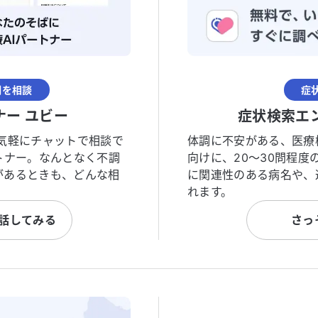
調を相談
症
ナー ユビー
症状検索エ
気軽にチャットで相談で
体調に不安がある、医療
トナー。なんとなく不調
向けに、20〜30問程
があるときも、どんな相
に関連性のある病名や、
れます。
と話してみる
さっ