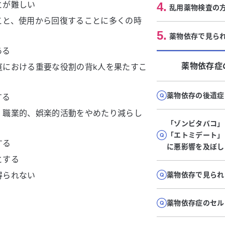
とが難しい
4
.
乱用薬物検査の
こと、使用から回復することに多くの時
5
.
薬物依存で見ら
ある
薬物依存症
庭における重要な役割の背k人を果たすこ
薬物依存の後遺症
する
、職業的、娯楽的活動をやめたり減らし
「ゾンビタバコ」
「エトミデート」
する
に悪影響を及ぼし
とする
得られない
薬物依存で見られ
薬物依存症のセル