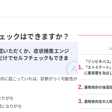
ェックはできますか？
2
認いただくか、症状検索エンジ
だけでセルフチェックもできま
「ゾンビタバコ
1
.
「エトミデート
に悪影響を及ぼ
以内に起こっていれば、診断がつく可能性が
2
.
薬物依存の後遺
なりがち
3
.
薬物依存症の入
間になりがち