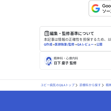
こちらは送信専用のフォームです。氏名や
さい。
送
編集・監修基準について
本記事は情報の正確性を担保するため、
Q作成
➔
医師執筆/監修
➔
QAレビュー
➔
公開
精神科・心療内科
日下 慶子 監修
ユビー病気のQ&Aトップ
診療科から探す
精