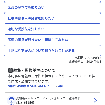
余命の見立てを知りたい
仕事や家事への影響を知りたい
適切な受診先を知りたい
医師の意見が聞きたい・相談してみたい
上記以外でがんについて知りたいことがある
公開日
：
2024/8/13
最終更新日
：
2024/10/3
編集・監修基準について
本記事は情報の正確性を担保するため、以下のフローを経
て作成・公開されています。
Q作成
➔
医師執筆/監修
➔
QAレビュー
➔
公開
愛知県がんセンターゲノム医療センター 腫瘍内科
梅垣 翔 監修