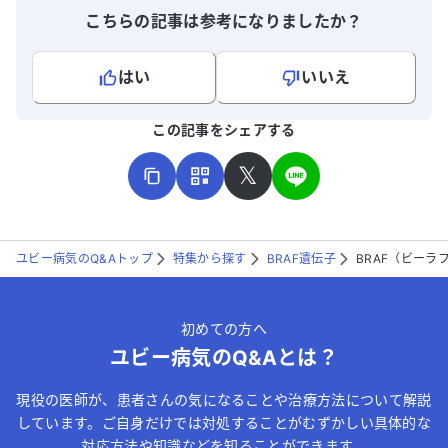
こちらの記事は参考になりましたか？
はい
いいえ
よろしければ、ご意見・ご感想をお寄せください。
この記事をシェアする
𝕏
ユビー病気のQ&Aトップ
特集から探す
BRAF遺伝子
BRAF（ビー
こちらは送信専用のフォームです。氏名やご自身の病気の詳細な
どの個人情報は入れないでください。
初めての方へ
送信する
ユビー病気のQ&Aとは？
現役の医師が、患者さんの気になることや治療方法について解説
しています。ご自身だけでは対処することがむずかしい具体的な
対応方法や知識などを知ることができます。