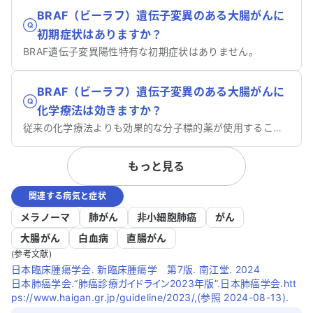
BRAF（ビーラフ）遺伝子変異のある大腸がんに
初期症状はありますか？
BRAF遺伝子変異陽性特有な初期症状はありません。
BRAF（ビーラフ）遺伝子変異のある大腸がんに
化学療法は効きますか？
従来の化学療法よりも効果的な分子標的薬が使用することができ、良好な結果を得ています。
もっと見る
関連する病気と症状
メラノーマ
肺がん
非小細胞肺癌
がん
大腸がん
白血病
直腸がん
(参考文献)
日本臨床腫瘍学会. 新臨床腫瘍学 第7版. 南江堂. 2024
日本肺癌学会.“肺癌診療ガイドライン2023年版”.日本肺癌学会.htt
ps://www.haigan.gr.jp/guideline/2023/,(参照 2024-08-13).