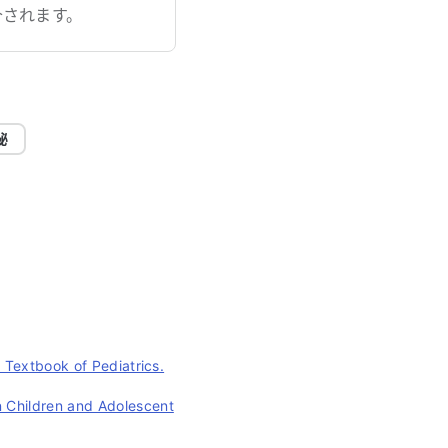
介されます。
秘
n Textbook of Pediatrics.
n Children and Adolescent