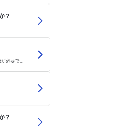
か？
多くは正常発達の範囲で、探索と安心のための行動ですが、持続や内容次第で評価が必要です。
か？