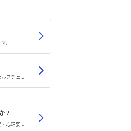
です。
解説欄をご確認いただくか、症状検索エンジン「ユビー」で質問に答えるだけでセルフチェックもできます。
か？
多くは正常発達の範疇ですが、持続する場合や非食品摂取の場合は栄養不足や発達・心理要因の評価が必要です。