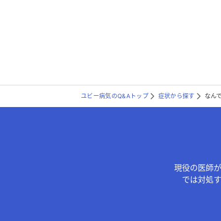
ユビー病気のQ&Aトップ
症状から探す
なん
現役の医師
では対処