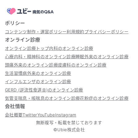
ポリシー
コンテンツ制作・運営ポリシー
利用規約
プライバシーポリシー
オンライン診療
オンライン診療トップ
内科のオンライン診療
心療内科・精神科のオンライン診療
睡眠外来のオンライン診療
頭痛外来のオンライン診療
皮膚科のオンライン診療
生活習慣病外来のオンライン診療
インフルエンザのオンライン診療
GERD (逆流性食道炎)のオンライン診療
気管支喘息・咳喘息のオンライン診療
花粉症のオンライン診療
会社情報
会社概要
Twitter
YouTube
Instagram
無断複写・転載を禁じております
©Ubie株式会社