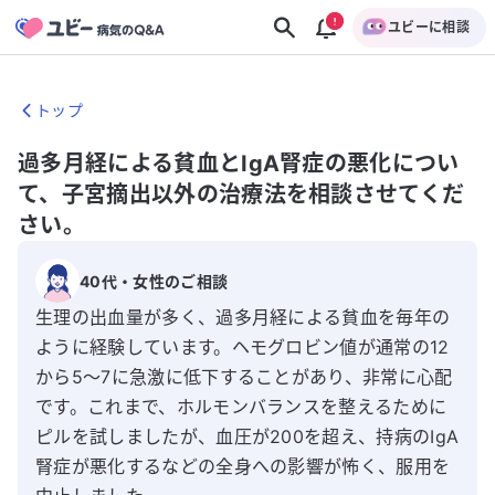
ユビーに相談
トップ
過多月経による貧血とIgA腎症の悪化につい
て、子宮摘出以外の治療法を相談させてくだ
さい。
40代
・
女性
のご相談
生理の出血量が多く、過多月経による貧血を毎年の
ように経験しています。ヘモグロビン値が通常の12
から5〜7に急激に低下することがあり、非常に心配
です。これまで、ホルモンバランスを整えるために
ピルを試しましたが、血圧が200を超え、持病のIgA
腎症が悪化するなどの全身への影響が怖く、服用を