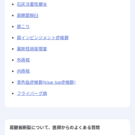
石灰沈着性腱炎
肩関節脱臼
肩こり
肩インピンジメント症候群
薬剤性排尿障害
外痔核
内痔核
青色趾症候群(blue toe症候群)
フライバーグ病
肩腱板断裂
について
、医師からのよくある質問