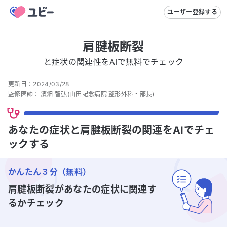
ユーザー登録する
肩腱板断裂
と症状の関連性をAIで無料でチェック
更新日：
2024/03/28
監修医師：
濱畑 智弘
(山田記念病院 整形外科・部長)
あなたの症状と肩腱板断裂の関連をAIでチェ
ックする
かんたん３分（無料）
肩腱板断裂
があなたの症状に関連す
るかチェック