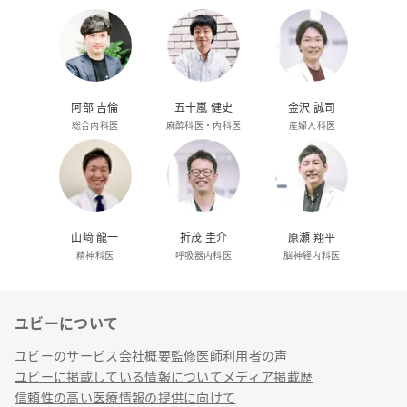
阿部 吉倫
五十嵐 健史
金沢 誠司
総合内科医
麻酔科医・内科医
産婦人科医
山﨑 龍一
折茂 圭介
原瀬 翔平
精神科医
呼吸器内科医
脳神経内科医
ユビーについて
リンク
ユビーのサービス
会社概要
監修医師
利用者の声
ユビーに掲載している情報について
メディア掲載歴
信頼性の高い医療情報の提供に向けて