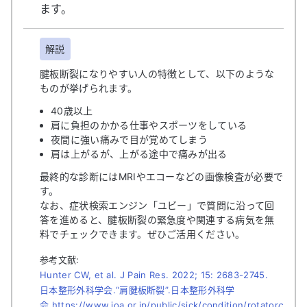
ます。
解説
腱板断裂になりやすい人の特徴として、以下のような
ものが挙げられます。
40歳以上
肩に負担のかかる仕事やスポーツをしている
夜間に強い痛みで目が覚めてしまう
肩は上がるが、上がる途中で痛みが出る
最終的な診断にはMRIやエコーなどの画像検査が必要で
す。
なお、症状検索エンジン「ユビー」で質問に沿って回
答を進めると、腱板断裂の緊急度や関連する病気を無
料でチェックできます。ぜひご活用ください。
参考文献:
Hunter CW, et al. J Pain Res. 2022; 15: 2683-2745.
日本整形外科学会.“肩腱板断裂”.日本整形外科学
会.https://www.joa.or.jp/public/sick/condition/rotator
c