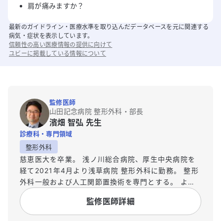
肩が痛みますか？
最新のガイドライン・医療水準を取り込んだデータベースを元に関連する
病気・症状を表示しています。
信頼性の高い医療情報の提供に向けて
ユビーに掲載している情報について
監修医師
山田記念病院 整形外科・部長
濱畑 智弘 先生
診療科・専門領域
整形外科
慈恵医大を卒業。 浅ノ川総合病院、厚生中央病院を
経て2021年4月より浅草病院 整形外科に勤務。 整形
外科一般および人工関節置換術を専門とする。 より
広い視点で医療を捉えなおすことが出来るように
監修医師詳細
2020年4月より立教大学ビジネスデザイン研究科に
入学、2022年3月に卒業しMBA取得。