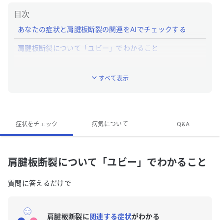
目次
あなたの症状と肩腱板断裂の関連をAIでチェックする
肩腱板断裂について「ユビー」でわかること
肩腱板断裂とはどんな病気ですか？
すべて表示
肩腱板断裂の特徴的な症状はなんですか？
肩腱板断裂の専門医がいる近くの病院はありますか？
肩腱板断裂のQ&A
症状をチェック
病気について
Q&A
肩腱板断裂について「ユビー」でわかること
質問に答えるだけで
肩腱板断裂に
関連する症状
がわかる