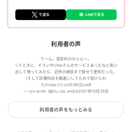
で送る
LINEで送る
利用者の声
うーん。受診科わからんー。
ってときに、そういやUbieさんのサービスあったなと思い
出して使ってみたら、近所の病院まで探せて便利だった。
(そして診療科目を勘違いしてたので助けられ
た)
https://t.co/G3KIZjJzs8
— ryo-endo (@to_ryo_endo)
2021年10月25日
利用者の声をもっとみる