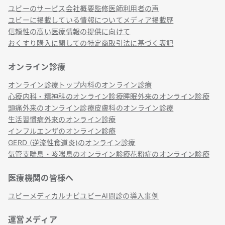
ユビーのサービス
会社概要
監修医師
利用者の声
ユビーに掲載している情報について
メディア掲載歴
信頼性の高い医療情報の提供に向けて
おくすり購入に関しての特定商取引法に基づく表記
オンライン診療
オンライン診療トップ
内科のオンライン診療
心療内科・精神科のオンライン診療
睡眠外来のオンライン診療
頭痛外来のオンライン診療
皮膚科のオンライン診療
生活習慣病外来のオンライン診療
インフルエンザのオンライン診療
GERD (逆流性食道炎)のオンライン診療
気管支喘息・咳喘息のオンライン診療
花粉症のオンライン診療
医療機関の皆様へ
ユビーメディカルナビ
ユビーAI問診の導入事例
運営メディア