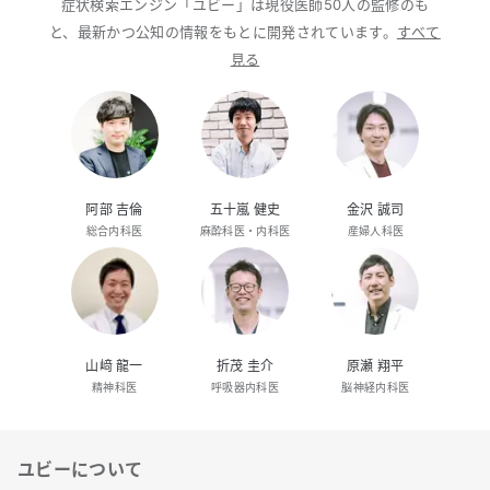
症状検索エンジン「ユビー」は現役医師50人の監修のも
と、最新かつ公知の情報をもとに開発されています。
すべて
見る
阿部 吉倫
五十嵐 健史
金沢 誠司
総合内科医
麻酔科医・内科医
産婦人科医
山﨑 龍一
折茂 圭介
原瀬 翔平
精神科医
呼吸器内科医
脳神経内科医
ユビーについて
リンク