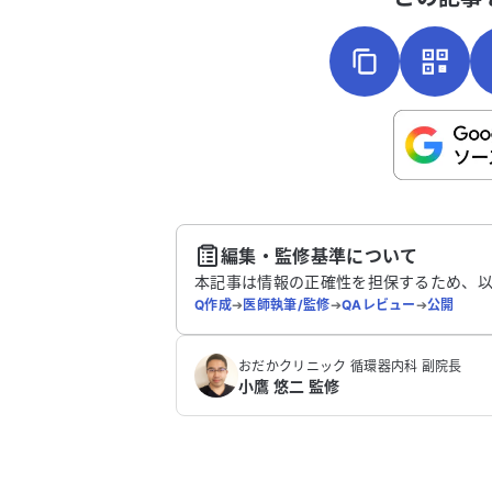
こちらは送信専用のフォームです。氏名や
さい。
送
編集・監修基準について
本記事は情報の正確性を担保するため、
Q作成
➔
医師執筆/監修
➔
QAレビュー
➔
公開
おだかクリニック 循環器内科 副院長
小鷹 悠二 監修