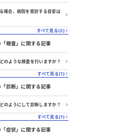
改善しましたが、まだ少し残って
る
る場合、病院を受診する目安は
痛みは打ち身のような感じで、指
ほど一部の箇所が痛かったです。
が心配です。過去に高血圧と高コ
すべて見る(
2
)
ールの病歴があります。心筋梗塞
はありますか？
の「
検査
」に関する記事
どのような検査を行いますか？
すべて見る(
1
)
の「
診断
」に関する記事
どのようにして診断しますか？
すべて見る(
1
)
の「
症状
」に関する記事