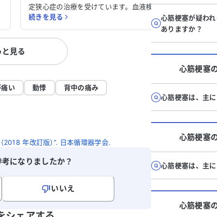
一
定狭心症の治療を受けています。血液検査
分以内に
続きを見る
続きを見
腸
では特に問題は見つかっていないのです
心筋梗塞が疑われ
います。
ん
が、息切れや左胸を押すと痛みを感じるこ
ありますか？
で示せる
そ
とがあります。これらの症状の原因が何な
心筋梗塞
っと見る
のか、非常に気になっています。 このまま
レステロ
の状態で良いのか、またどのように対処す
の可能性
心筋梗塞
れば良いのか、アドバイスをいただけると
う
助かります。現在、いくつかのお薬を服用
が痛い
動悸
背中の痛み
だ
していますが、症状が進行しないか心配で
心筋梗塞は、主に
い
すので、どうかご意見をお聞かせくださ
い。
心筋梗塞
018 年改訂版）”. 日本循環器学会.
参考になりましたか？
心筋梗塞は、主に
いいえ
心筋梗塞
寄せください。
をシェアする