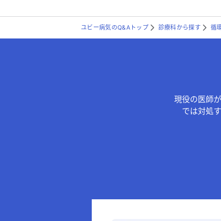
ユビー病気のQ&Aトップ
診療科から探す
循
現役の医師
では対処