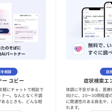
調を相談
症
ナー ユビー
症状検索エ
気軽にチャットで相談で
体調に不安がある、医療
トナー。なんとなく不調
向けに、20〜30問程
があるときも、どんな相
に関連性のある病名や、
れます。