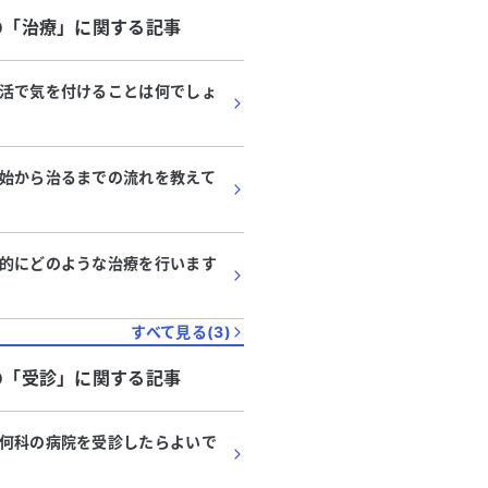
の「
治療
」に関する記事
活で気を付けることは何でしょ
始から治るまでの流れを教えて
的にどのような治療を行います
すべて見る(
3
)
代
・
女性
の「
受診
」に関する記事
に左胸が痛くて心臓がドキド
筋梗塞の可能性はあります
何科の病院を受診したらよいで
嘩した後、左胸の真ん中が痛くな
がドキドキしています。痛みは30