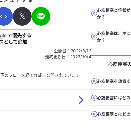
心筋梗塞と症状が
𝕏
か？
心筋梗塞は、主に
ご自身の病気の詳細などの個人情報は入れないでくだ
か？
公開日
：
2022/8/12
最終更新日
：
2023/10/4
信する
心筋梗塞
以下のフローを経て作成・公開されています。
心筋梗塞を放置す
心筋梗塞にはどの
心筋梗塞とはどの