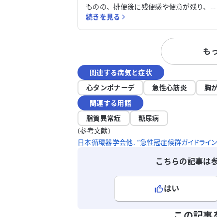
ものの、排便後に残便感や便意が残り、
続きを見る
日中不快な思いをしています。 漢方や整
剤も試しましたが、効果は感じられませ
でした。また、痔の治療も受けており、
も
の影響もあるのではないかと疑っていま
す。 心筋梗塞や不安定狭心症の治療も受け
関連する病気と症状
ており、他の病気との関連も気になりま
す。 毎日を快適に過ごすために、どのよ
心タンポナーデ
急性心筋炎
胸
に対処すれば良いのかアドバイスをいた
関連する用語
けると助かります。どうかご助言をお願
いたします。
脂質異常症
糖尿病
(参考文献)
日本循環器学会他. “急性冠症候群ガイドライン（2
こちらの記事は
はい
よろしければ、ご意見・ご感想をお
この記事