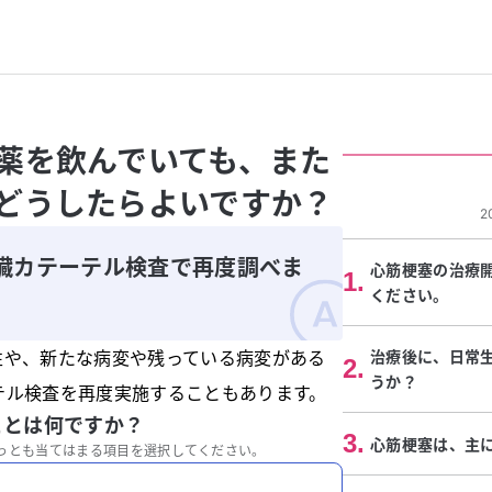
薬を飲んでいても、また
どうしたらよいですか？
2
臓カテーテル検査で再度調べま
心筋梗塞の治療
1
.
ください。
性や、新たな病変や残っている病変がある
治療後に、日常
2
.
うか？
テル検査を再度実施することもあります。
ことは何ですか？
3
.
心筋梗塞は、主
っとも当てはまる項目を選択してください。