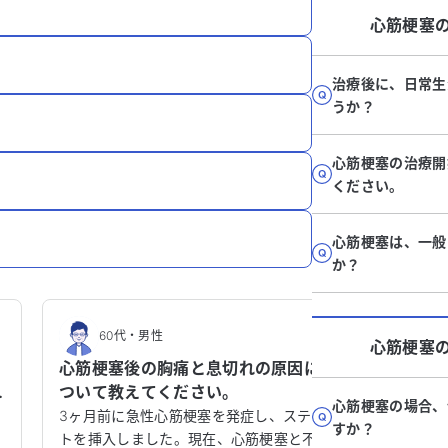
心筋梗塞
治療後に、日常生
うか？
心筋梗塞の治療開
ください。
心筋梗塞は、一般
か？
60代
・
男性
60
心筋梗塞
心筋梗塞後の胸痛と息切れの原因に
喧嘩後
ついて教えてください。
キ、心
心筋梗塞の場合、
か？
3ヶ月前に急性心筋梗塞を発症し、ステン
主人と喧
すか？
る
トを挿入しました。現在、心筋梗塞と不安
り、心臓