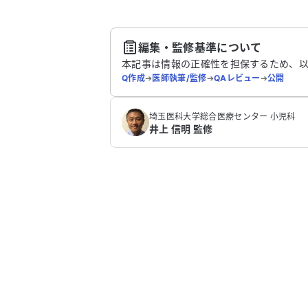
送
編集・監修基準について
本記事は情報の正確性を担保するため、
Q作成
➔
医師執筆/監修
➔
QAレビュー
➔
公開
埼玉医科大学総合医療センター 小児科
井上 信明 監修