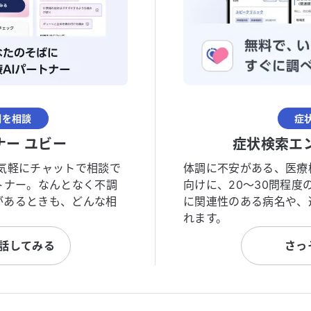
調を相談
症
ナー ユビー
症状検索エ
気軽にチャットで相談で
体調に不安がある、医療
トナー。なんとなく不調
向けに、20〜30問程
があるときも、どんな相
に関連性のある病名や、
れます。
と話してみる
さっ