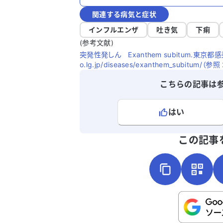
関連する病気と症状
インフルエンザ
吐き気
下痢
(参考文献)
突発性発しん Exanthem subitum.東京都感染症情
o.lg.jp/diseases/exanthem_subitum/（参照
こちらの記事は
はい
よろしければ、ご意見・ご感想をお
この記事
こちらは送信専用のフォームです。氏名や
さい。