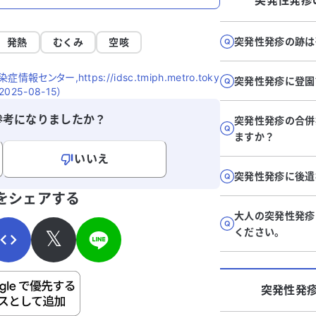
突発性発疹
突発性発疹の跡は
発熱
むくみ
空咳
報センター,https://idsc.tmiph.metro.toky
突発性発疹に登園
 2025-08-15）
参考になりましたか？
突発性発疹の合併
ますか？
いいえ
突発性発疹に後遺
寄せください。
をシェアする
大人の突発性発疹
𝕏
ください。
ご自身の病気の詳細などの個人情報は入れないでくだ
突発性発