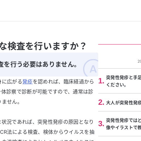
な検査を行いますか？
2
査を行う必要はありません。
突発性発疹と手
1
.
身に広がる
発疹
を認めれば、臨床経過から
ください。
身体診察で診断が可能ですので、通常は診
2
.
りません。
大人が突発性発
突発性発疹では
な状況であれば、突発性発疹の原因となり
3
.
像やイラストで
CR法による検査、検体からウイルスを抽