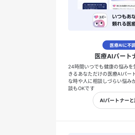
医療AIに不
医療AIパート
24時間いつでも健康の悩みを
きるあなただけの医療AIパー
な時や人に相談しづらい悩み
談もOKです
AIパートナー