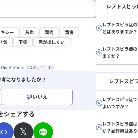
レプトスピラ
レプトスピラ症の
とはありますか？
ラキシー
貧血
頭痛
黄疸
き気
下痢
尿が出にくい
レプトスピラ症の
ますか？
 Dis Primers. 2025, 11, 32.
参考になりましたか？
レプトスピ
いいえ
レプトスピラ症で
よいですか？
寄せください。
をシェアする
レプトスピラ症は
𝕏
か？副作用はあり