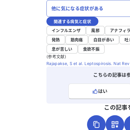
他に気になる症状がある
関連する病気と症状
インフルエンザ
風邪
アナフィ
発熱
筋肉痛
白目が赤い
吐
息が苦しい
食欲不振
(参考文献)
Rajapakse, S et al. Leptospirosis. Nat Rev
こちらの記事は
はい
よろしければ、ご意見・ご感想をお
この記事