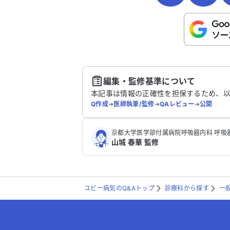
こちらは送信専用のフォームです。氏名や
さい。
送
編集・監修基準について
本記事は情報の正確性を担保するため、
Q作成
➔
医師執筆/監修
➔
QAレビュー
➔
公開
京都大学医学部付属病院呼吸器内科 呼吸
山城 春華 監修
ユビー病気のQ&Aトップ
診療科から探す
一