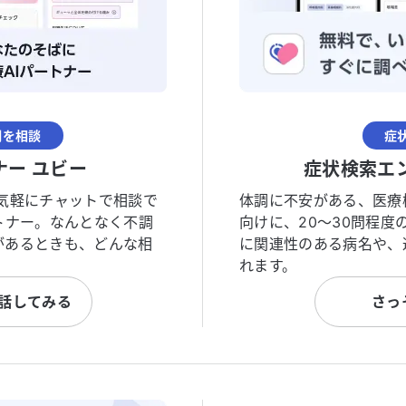
調を相談
症
ナー ユビー
症状検索エ
気軽にチャットで相談で
体調に不安がある、医療
トナー。なんとなく不調
向けに、20〜30問程
があるときも、どんな相
に関連性のある病名や、
れます。
と話してみる
さっ