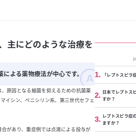
、主にどのような治療を
2
薬による薬物療法が中心です。
1
.
「レプトスピラ
は、原因となる細菌を抑えるための抗菌薬
日本でレプトス
2
.
すか？
ロマイシン、ペニシリン系、第三世代セフェ
レプトスピラ症
3
.
ますか？
場合があり、重症例では点滴による投与が