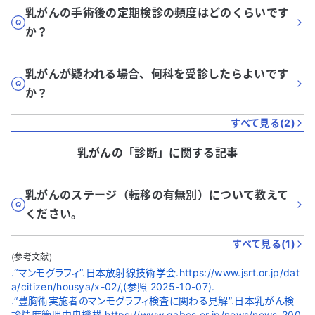
乳がんの手術後の定期検診の頻度はどのくらいです
か？
乳がんが疑われる場合、何科を受診したらよいです
か？
すべて見る(
2
)
乳がん
の「
診断
」に関する記事
乳がんのステージ（転移の有無別）について教えて
ください。
すべて見る(
1
)
(参考文献)
.“マンモグラフィ”.日本放射線技術学会.https://www.jsrt.or.jp/dat
a/citizen/housya/x-02/,(参照 2025-10-07).
.“豊胸術実施者のマンモグラフィ検査に関わる見解”.日本乳がん検
診精度管理中央機構.https://www.qabcs.or.jp/news/news-200