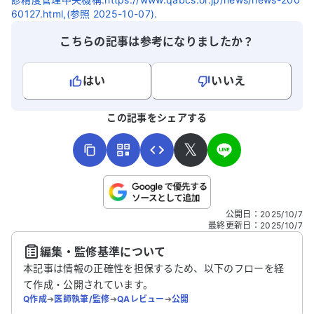
60127.html,(参照 2025-10-07).
こちらの記事は参考になりましたか？
はい
いいえ
よろしければ、ご意見・ご感想をお寄せください。
この記事をシェアする
𝕏
こちらは送信専用のフォームです。氏名やご自身の病気の詳細な
公開日
：
2025/10/7
どの個人情報は入れないでください。
最終更新日
：
2025/10/7
編集・監修基準について
送信する
本記事は情報の正確性を担保するため、以下のフローを経
て作成・公開されています。
Q作成
➔
医師執筆/監修
➔
QAレビュー
➔
公開