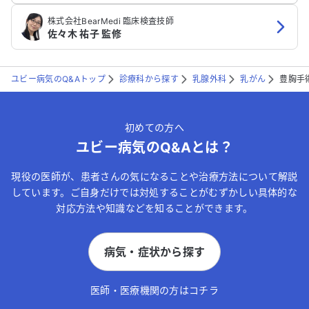
株式会社BearMedi 臨床検査技師
佐々木 祐子 監修
ユビー病気のQ&Aトップ
診療科から探す
乳腺外科
乳がん
豊胸手
初めての方へ
ユビー病気のQ&Aとは？
現役の医師が、患者さんの気になることや治療方法について解説
しています。ご自身だけでは対処することがむずかしい具体的な
対応方法や知識などを知ることができます。
病気・症状から探す
医師・医療機関の方はコチラ