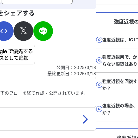
寄せください。
をシェアする
強度近視
𝕏
強度近視は、IC
ご自身の病気の詳細などの個人情報は入れないでくだ
強度近視用で、か
らない眼鏡はあり
公開日
：
2025/3/18
最終更新日
：
2025/3/18
信する
強度近視を回復す
か？
以下のフローを経て作成・公開されています。
強度近視の場合、
か？