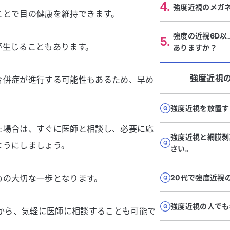
4
.
強度近視のメガ
ことで目の健康を維持できます。
強度の近視6D
5
.
が生じることもあります。
ありますか？
強度近視
合併症が進行する可能性もあるため、早め
。
強度近視を放置す
た場合は、すぐに医師と相談し、必要に応
強度近視と網膜剥
ようにしましょう。
さい。
めの大切な一歩となります。
20代で強度近視
強度近視の人でも
から、気軽に医師に相談することも可能で