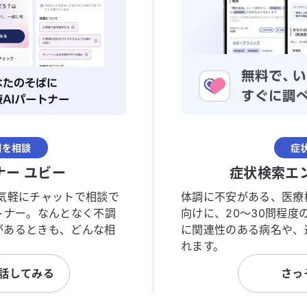
調を相談
症
ナー ユビー
症状検索エ
気軽にチャットで相談で
体調に不安がある、医療
トナー。なんとなく不調
向けに、20〜30問程
があるときも、どんな相
に関連性のある病名や、
れます。
と話してみる
さっ