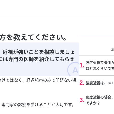
方を教えてください。
2
、近視が強いことを相談しましょ
には専門の医師を紹介してもらえ
強度近視で失明
1
.
はどれくらいで
わけではなく、経過観察のみで問題ない場
2
.
強度近視は、IC
強度近視の場合
3
.
ですか？
、専門家の診察を受けることが大切です。