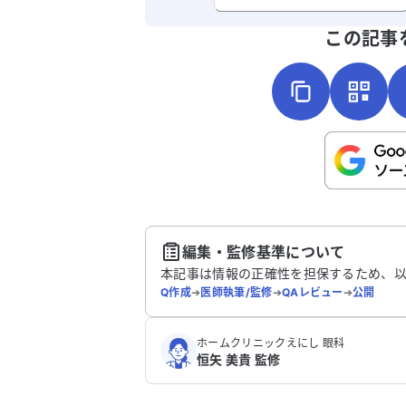
よろしければ、ご意見・ご感想をお
この記事
こちらは送信専用のフォームです。氏名や
さい。
送
編集・監修基準について
本記事は情報の正確性を担保するため、
Q作成
➔
医師執筆/監修
➔
QAレビュー
➔
公開
ホームクリニックえにし 眼科
恒矢 美貴 監修