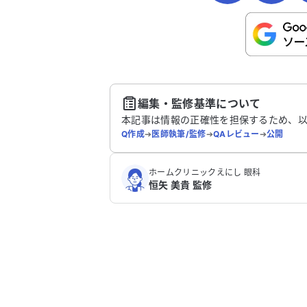
こちらは送信専用のフォームです。氏名や
さい。
送
編集・監修基準について
本記事は情報の正確性を担保するため、
Q作成
➔
医師執筆/監修
➔
QAレビュー
➔
公開
ホームクリニックえにし 眼科
恒矢 美貴 監修