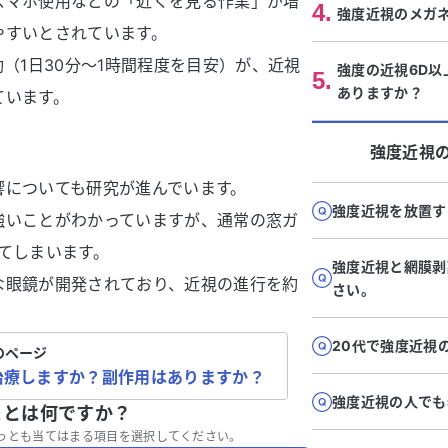
スマホ使用などの「近くを見る作業」が増
4
.
強度近視のメガ
やすいとされています。
（1日30分～1時間程度を目安）が、近視
強度の近視6D
5
.
ありますか？
ています。
強度近視
響についても研究が進んでいます。
強度近視を放置す
強いことがわかっていますが、通常の窓ガ
てしまいます。
強度近視と網膜剥
な眼鏡が開発されており、近視の進行を約
さい。
20代で強度近視
のページ
治療しますか？副作用はありますか？
強度近視の人でも
ことは何ですか？
っとも当てはまる項目を選択してください。