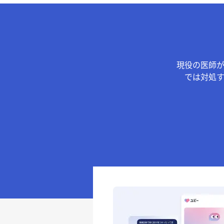
現役の医師
では対処