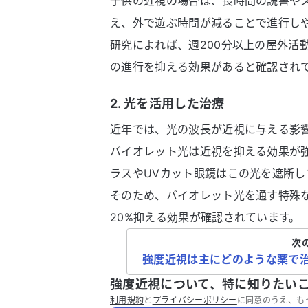
子供の近視の場合は、長時間の読書や
え、外で遊ぶ時間が減ることで進行し
研究によれば、週200分以上の屋外活動
の進行を抑える効果があると確認され
2. 光を活用した治療
近年では、光の波長が近視に与える影
バイオレット光は近視を抑える効果が
ラスやUVカット眼鏡はこの光を遮断し
そのため、バイオレット光を通す特殊
20%抑える効果が確認されています。
次
強度近視は主にどのような薬で
強度近視について、特に知りたい
利用規約
と
プライバシーポリシー
に同意のうえ、も