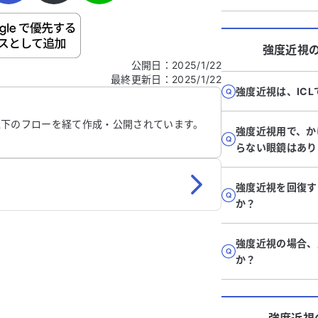
ご自身の病気の詳細などの個人情報は入れないでくだ
強度近視
公開日
：
2025/1/22
最終更新日
：
2025/1/22
信する
強度近視は、IC
以下のフローを経て作成・公開されています。
強度近視用で、か
らない眼鏡はあり
強度近視を回復す
か？
強度近視の場合、
か？