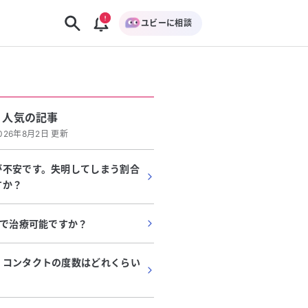
ユビーに相談
人気の記事
026年8月2日 更新
が不安です。失明してしまう割合
すか？
Lで治療可能ですか？
、コンタクトの度数はどれくらい