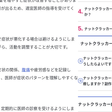
重を増やすと症状が改善することがありま
題が出るため、適宜医師の指導を受けてく
ナットクラッカ
4
.
か？
5
.
ナットクラッカ
で症状が悪化する場合は避けるようにしま
ナットクラッカ
がら、活動を調整することが大切です。
ナットクラッカー
うしたらよいです
症状の関係、
腹痛
や疲労感などを記録し
り、医師が症状のパターンを理解しやすくな
ナットクラッカー
療しますか？副作
ナットクラッカー
。定期的に医師の診察を受けるようにしま