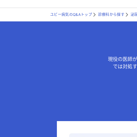
ユビー病気のQ&Aトップ
診療科から探す
泌
現役の医師
では対処