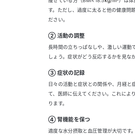
痩せている方（BMI<18.5
kg/m²
）は体
す。ただし、過度に太ると他の健康問
ださい。
② 活動の調整
長時間の立ちっぱなしや、激しい運動
しょう。症状がどう反応するかを見な
③ 症状の記録
日々の活動と症状との関係や、月経と
て、医師に伝えてください。これによ
ります。
④ 腎機能を保つ
適度な水分摂取と血圧管理が大切です