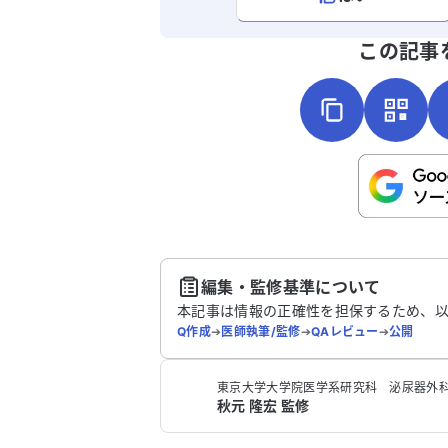
よろしければ、ご意見・ご感想をお
この記事
こちらは送信専用のフォームです。氏名や
さい。
送
編集・監修基準について
本記事は情報の正確性を担保するため、
Q作成
➔
医師執筆/監修
➔
QAレビュー
➔
公開
東京大学大学院医学系研究科 泌尿器外科
秋元 隆宏 監修