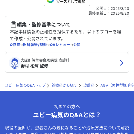
こちらは送信専用のフォームです。氏名やご自身の病気の詳細な
公開日
：
2025/8/20
どの個人情報は入れないでください。
最終更新日
：
2025/8/20
編集・監修基準について
送信する
本記事は情報の正確性を担保するため、以下のフローを経
て作成・公開されています。
Q作成
➔
医師執筆/監修
➔
QAレビュー
➔
公開
大阪府済生会泉尾病院 皮膚科
野村 祐輝 監修
ユビー病気のQ&Aトップ
診療科から探す
皮膚科
AGA（男性型脱毛
初めての方へ
ユビー病気のQ&Aとは？
現役の医師が、患者さんの気になることや治療方法について解説