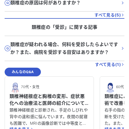
頚椎症の原因は何がありますか？
すべて見る(
5
)
頚椎症
の「
受診
」に関する記事
頚椎症が疑われる場合、何科を受診したらよいです
か？また、病院を受診する目安はありますか？
すべて見る(
1
)
みんなのQ&A
70代
・
女性
60代
・
頚椎神経根症と胸椎の変形、症状悪
頚椎症によ
化への治療法と医師の紹介について
術で改善し
教えてください。
頚椎神経根症と診断され、手足のしびれや
右手の指の
背中の違和感に悩んでいます。夜間の就寝
断を受けた
も困難で、MRIの画像診断では中等度とさ
た。また、