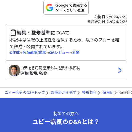
こちらは送信専用のフォームです。氏名やご自身の病気の詳細な
公開日
：
2024/2/26
どの個人情報は入れないでください。
最終更新日
：
2024/2/26
編集・監修基準について
送信する
本記事は情報の正確性を担保するため、以下のフローを経
て作成・公開されています。
Q作成
➔
医師執筆/監修
➔
QAレビュー
➔
公開
山田記念病院 整形外科 整形外科部長
濱畑 智弘 監修
ユビー病気のQ&Aトップ
診療科から探す
整形外科
頚椎症
頚椎症
初めての方へ
ユビー病気のQ&Aとは？