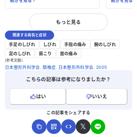
続きを見る
続きを見る
れ、外科療法ではなく保存療法で神経痛の
ています。
お薬を使っています。しかし、半年以上経
ていただきます。 頸椎神経
過しても症状は改善せず、むしろ悪化して
れ、MRI検
もっと見る
います。別の病院でも同様の診断を受け、
いることが
治療法も変わりません。 胸椎の変形もレ
けてのしび
関連する病気と症状
ントゲンで指摘されましたが、具体的な病
です。首の
状は不明です。医師に相談しても薬の増量
が、しびれは
手足のしびれ
しびれ
手指の痛み
腕のしびれ
のみで、症状は改善しません。 以下の点に
どき牽引治
足のしびれ
肩こり
首の痛み
ついてご相談したいです。①頚椎神経根
経痛のお薬
(参考文献)
症に対して、積極的な治療法はないのでし
くならない
日本整形外科学会. 頚椎症. 日本整形外科学会. 2005
ょうか？また、他の原因が考えられるでし
うか知りた
ょうか？②胸椎の変形が症状に関係して
よいのか、
こちらの記事は参考になりましたか？
いる可能性はありますか？精密検査が必要
ります。
でしょうか？③自覚症状に真摯に向き合
はい
いいえ
ってくれる医師や病院を探しています。ど
なたか良い医師、または病院をご存じない
よろしければ、ご意見・ご感想をお寄せください。
この記事をシェアする
でしょうか？アドバイスをいただけると助
かります。
𝕏