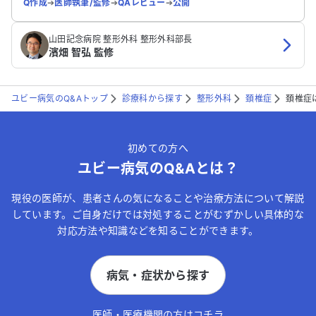
Q作成
➔
医師執筆/監修
➔
QAレビュー
➔
公開
山田記念病院 整形外科 整形外科部長
濱畑 智弘 監修
ユビー病気のQ&Aトップ
診療科から探す
整形外科
頚椎症
頚椎症
初めての方へ
ユビー病気のQ&Aとは？
現役の医師が、患者さんの気になることや治療方法について解説
しています。ご自身だけでは対処することがむずかしい具体的な
対応方法や知識などを知ることができます。
病気・症状から探す
医師・医療機関の方はコチラ