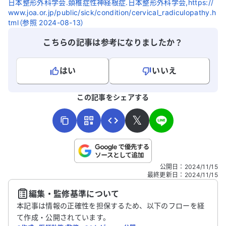
日本整形外科学会.頚椎症性神経根症.日本整形外科学会,https://
ょうか？また、他の原因が考えられるでし
うか知りた
www.joa.or.jp/public/sick/condition/cervical_radiculopathy.h
ょうか？②胸椎の変形が症状に関係して
よいのか、
tml（参照 2024-08-13）
いる可能性はありますか？精密検査が必要
ります。
こちらの記事は参考になりましたか？
でしょうか？③自覚症状に真摯に向き合
ってくれる医師や病院を探しています。ど
なたか良い医師、または病院をご存じない
はい
いいえ
でしょうか？アドバイスをいただけると助
よろしければ、ご意見・ご感想をお寄せください。
かります。
この記事をシェアする
𝕏
こちらは送信専用のフォームです。氏名やご自身の病気の詳細な
公開日
：
2024/11/15
どの個人情報は入れないでください。
最終更新日
：
2024/11/15
編集・監修基準について
送信する
本記事は情報の正確性を担保するため、以下のフローを経
て作成・公開されています。