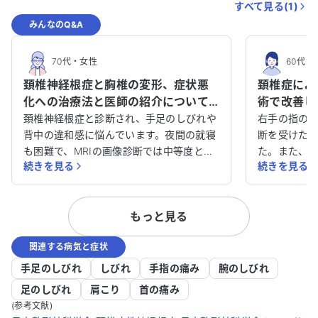
すべて見る(
1
)
みんなのQ&A
70代
・
女性
60代
・
頚椎神経根症と胸椎の変形、症状悪
頚椎症によ
化への治療法と医師の紹介について
術で改善し
教えてください。
頚椎神経根症と診断され、手足のしびれや
右手の指の
背中の違和感に悩んでいます。夜間の就寝
断を受けた
も困難で、MRIの画像診断では中等度とさ
た。また、
続きを見る
続きを見る
れ、外科療法ではなく保存療法で神経痛の
ています。
お薬を使っています。しかし、半年以上経
ていただきます。 頸椎神経
過しても症状は改善せず、むしろ悪化して
れ、MRI検
もっと見る
います。別の病院でも同様の診断を受け、
いることが
治療法も変わりません。 胸椎の変形もレ
けてのしび
関連する病気と症状
ントゲンで指摘されましたが、具体的な病
です。首の
状は不明です。医師に相談しても薬の増量
が、しびれは
手足のしびれ
しびれ
手指の痛み
腕のしびれ
のみで、症状は改善しません。 以下の点に
どき牽引治
足のしびれ
肩こり
首の痛み
ついてご相談したいです。①頚椎神経根
経痛のお薬
(参考文献)
症に対して、積極的な治療法はないのでし
くならない