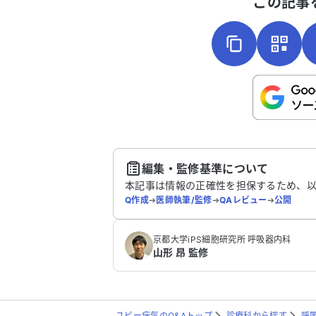
この記事
こちらは送信専用のフォームです。氏名や
さい。
送
編集・監修基準について
本記事は情報の正確性を担保するため、
Q作成
➔
医師執筆/監修
➔
QAレビュー
➔
公開
京都大学iPS細胞研究所 呼吸器内科
山形 昂 監修
ユビー病気のQ&Aトップ
診療科から探す
呼