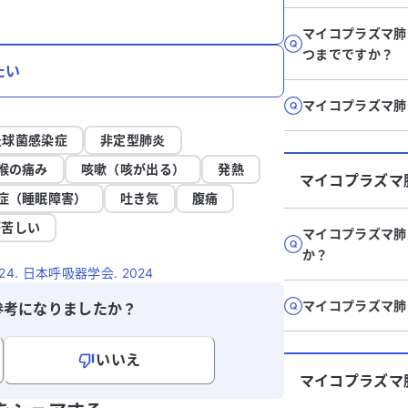
マイコプラズマ肺
つまでですか？
たい
マイコプラズマ肺
炎球菌感染症
非定型肺炎
喉の痛み
咳嗽（咳が出る）
発熱
マイコプラズマ
症（睡眠障害）
吐き気
腹痛
が苦しい
マイコプラズマ肺
か？
. 日本呼吸器学会. 2024
マイコプラズマ肺
参考になりましたか？
いいえ
マイコプラズマ
寄せください。