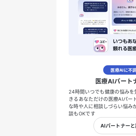
医療AIに不
医療AIパート
24時間いつでも健康の悩みを
きるあなただけの医療AIパー
な時や人に相談しづらい悩み
談もOKです
AIパートナー