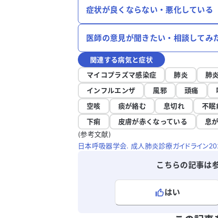
症状が良くならない・悪化している
医師の意見が聞きたい・相談してみ
関連する病気と症状
マイコプラズマ感染症
肺炎
肺
インフルエンザ
風邪
頭痛
空咳
痰が絡む
息切れ
不眠
下痢
皮膚が赤くなっている
息
(参考文献)
日本呼吸器学会. 成人肺炎診療ガイドライン2024
こちらの記事は
はい
よろしければ、ご意見・ご感想をお