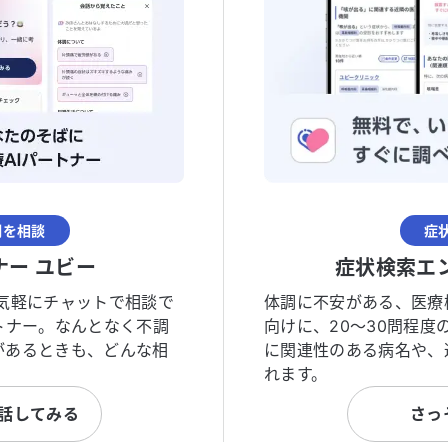
調を相談
症
ナー ユビー
症状検索エ
気軽にチャットで相談で
体調に不安がある、医療
トナー。なんとなく不調
向けに、20〜30問程
があるときも、どんな相
に関連性のある病名や、
れます。
と話してみる
さっ