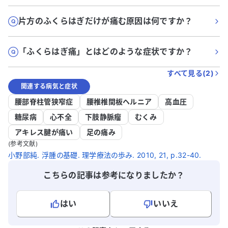
片方のふくらはぎだけが痛む原因は何ですか？
「ふくらはぎ痛」とはどのような症状ですか？
すべて見る(
2
)
関連する病気と症状
腰部脊柱管狭窄症
腰椎椎間板ヘルニア
高血圧
糖尿病
心不全
下肢静脈瘤
むくみ
アキレス腱が痛い
足の痛み
(参考文献)
小野部純. 浮腫の基礎. 理学療法の歩み. 2010, 21, p.32-40.
こちらの記事は参考になりましたか？
はい
いいえ
よろしければ、ご意見・ご感想をお寄せください。