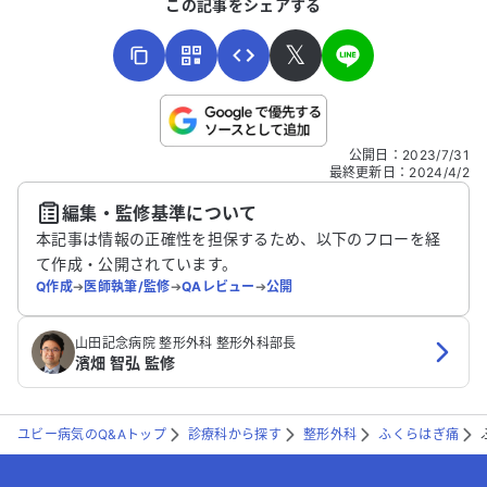
この記事をシェアする
𝕏
こちらは送信専用のフォームです。氏名やご自身の病気の詳細な
公開日
：
2023/7/31
どの個人情報は入れないでください。
最終更新日
：
2024/4/2
編集・監修基準について
送信する
本記事は情報の正確性を担保するため、以下のフローを経
て作成・公開されています。
Q作成
➔
医師執筆/監修
➔
QAレビュー
➔
公開
山田記念病院 整形外科 整形外科部長
濱畑 智弘 監修
ユビー病気のQ&Aトップ
診療科から探す
整形外科
ふくらはぎ痛