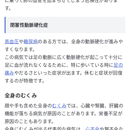
に乗って肺の血管を詰まらせてしまう危険性がありま
す。
閉塞性動脈硬化症
高血圧
や
糖尿病
のある方では、全身の動脈硬化が進みや
すくなります。
この病気では足の動脈に広く動脈硬化が起こって十分に
足に血が流れなくなるために、特に歩いている時に
足の
痛み
やだるさといった症状が出ます。休むと症状が回復
するのが特徴です。
全身のむくみ
顔や手も含めた全身の
むくみ
では、心臓や腎臓、肝臓の
機能が落ちる病気が原因のことがあります。栄養不足が
原因のこともあります。
全身にむくみが出る代表的な病気は、
心不全
や腎不全な