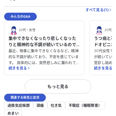
すべて見る(
1
)
みんなのQ&A
20代
・
女性
30代
・
集中できなくなったり悲しくなった
うつ病と不
りと精神的な不調が続いているので
ドオピニオ
すが、原因と解決策のアドバイスを
薬が私の体
最近、物事に集中できなくなるなど、精神
30代女性で
お願いします。
的な不調が続いており、不安を感じていま
さい。
が続いてい
す。 具体的には、突然悲しみに襲われて泣
受診し始め
続きを見る
続きを見る
いてしまったり、以前は楽しかったことが
経ちますが
楽しめなくなったりしています。また、喜
います。会社
びや嬉しさを感じにくくなり、何事にもや
どの薬を4種
もっと見る
りがいを感じられません。さらに、人との
回の睡眠時間
関わりも円滑に進められず、気分が落ち込
後、眠気が
関連する病気と症状
みやすくなってしまいました。 このよう
8時間ほど睡
な状態が続いているため、何か原因がある
睡眠中に何
過換気症候群
頭痛
吐き気
不眠症（睡眠障害）
のか、またどのように対処すれば良いの
得られませ
めまい