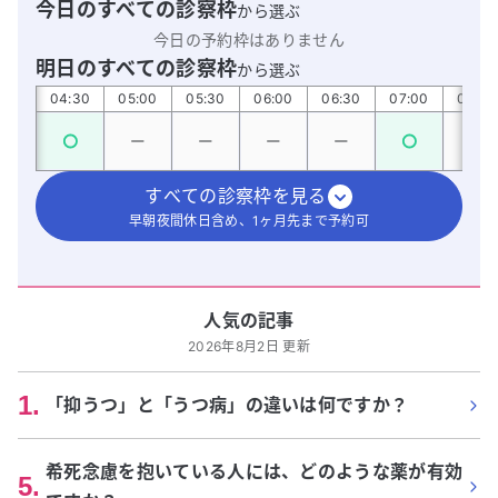
今日のすべての診察枠
から選ぶ
今日の予約枠はありません
明日のすべての診察枠
から選ぶ
:00
04:30
05:00
05:30
06:00
06:30
07:00
07:30
すべての診察枠を見る
早朝夜間休日含め、1ヶ月先まで予約可
人気の記事
2026年8月2日 更新
1
.
「抑うつ」と「うつ病」の違いは何ですか？
希死念慮を抱いている人には、どのような薬が有効
5
.