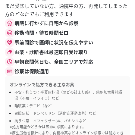
まだ受診していない方、通院中の方、再発してしまった
方のどなたでもご利用できます
病院に行かずに自宅から診察
移動時間・待ち時間ゼロ
事前問診で医師に状況を伝えやすい
お薬・診断書は最速即日受け取り
早朝夜間休日も、全国エリアで対応
診察は保険適用
オンラインで処方できる主なお薬
不安・抑うつ：半夏厚朴湯（のどの詰まり感）、柴胡加竜骨牡蛎
湯（不眠・イライラ）など
睡眠薬：デエビゴなど
胃腸症状：ドンペリドン（消化管運動改善）など
抗うつ薬：イフェクサーSR、パキシルなど
※処方可能かどうかは医師の診察によります。
※厚生労働省指針により、向精神薬などオンライン診療では処方でき