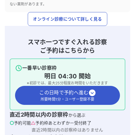
ない薬剤があります。
オンライン診療について詳しく見る
スマホ一つですぐ入れる診察
ご予約はこちらから
一番早い診察枠
明日
04:30
開始
※初診では、最大
25
分程度お時間をいただきます
この日時で予約へ進む
所要時間1分・ユーザー登録不要
直近2時間以内の診察枠
から選ぶ
予約可能
予約枠あとわずか
受付終了
直近2時間以内の診察枠はありません