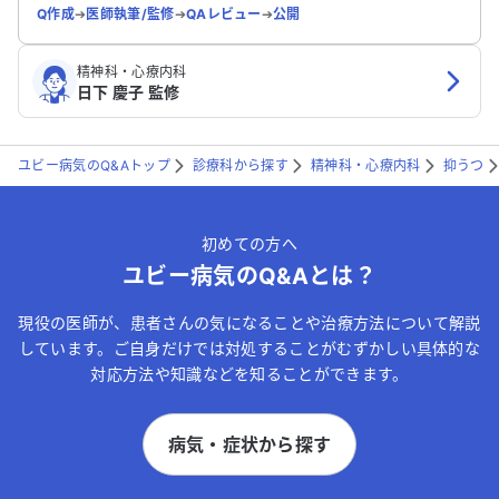
題なのでしょ
Q作成
➔
医師執筆/監修
➔
QAレビュー
➔
公開
ただけると
精神科・心療内科
日下 慶子 監修
ユビー病気のQ&Aトップ
診療科から探す
精神科・心療内科
抑うつ
初めての方へ
ユビー病気のQ&Aとは？
現役の医師が、患者さんの気になることや治療方法について解説
しています。ご自身だけでは対処することがむずかしい具体的な
対応方法や知識などを知ることができます。
病気・症状から探す