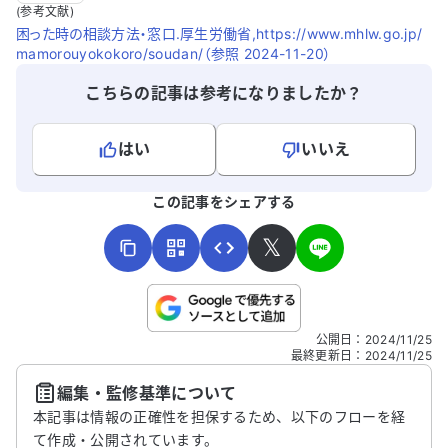
か、アドバイスをいただけると幸いです。
は、そのこ
(参考文献)
んでも眠れな
困った時の相談方法・窓口.厚生労働省,https://www.mhlw.go.jp/
に1回の頻度
mamorouyokokoro/soudan/（参照 2024-11-20）
の変更があ
こちらの記事は参考になりましたか？
担当者に相
ドオピニオ
今の先生は
はい
いいえ
れ、意見も
このまま治
よろしければ、ご意見・ご感想をお寄せください。
この記事をシェアする
しかし、母
睡眠に特化
𝕏
い、受診する
く、うつ症
で、1ヶ月や
ていません
こちらは送信専用のフォームです。氏名やご自身の病気の詳細な
公開日
：
2024/11/25
者は、すぐ
どの個人情報は入れないでください。
最終更新日
：
2024/11/25
いるようです
編集・監修基準について
ンを受ける
送信する
ょうか？ま
本記事は情報の正確性を担保するため、以下のフローを経
合わないと
て作成・公開されています。