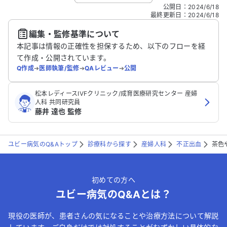
こちらは送信専用のフォームです。氏名やご自身の病気の詳細な
公開日
：
2024/6/18
どの個人情報は入れないでください。
最終更新日
：
2024/6/18
編集・監修基準について
送信する
本記事は情報の正確性を担保するため、以下のフローを経
て作成・公開されています。
Q作成
➔
医師執筆/監修
➔
QAレビュー
➔
公開
松本レディースIVFクリニック/成育医療研究センター 産婦
人科 共同研究員
藤井 達也 監修
ユビー病気のQ&Aトップ
診療科から探す
産婦人科
不正出血
茶色
初めての方へ
ユビー病気のQ&Aとは？
現役の医師が、患者さんの気になることや治療方法について解説