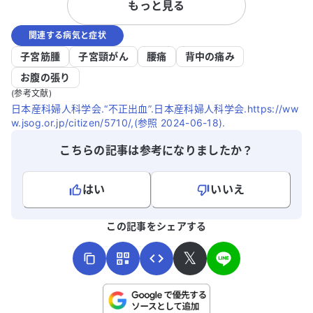
もっと見る
では子宮に異常は見られず、排卵が始まる
あります。
ための出血ではないかと言われました。し
ださい。
関連する病気と症状
かし、病気の可能性がないかどうか、他の
医師の意見も伺いたいと考えています。ど
子宮筋腫
子宮頸がん
腰痛
背中の痛み
のように対処すれば良いのか、アドバイス
お腹の張り
をいただけると助かります。
(参考文献)
日本産科婦人科学会.“不正出血”.日本産科婦人科学会.https://ww
w.jsog.or.jp/citizen/5710/,(参照 2024-06-18).
こちらの記事は参考になりましたか？
はい
いいえ
よろしければ、ご意見・ご感想をお寄せください。
この記事をシェアする
𝕏