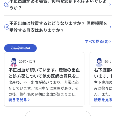
不正出血がある場合、何科を受診すればよいでしょ
うか？
不正出血は放置するとどうなりますか？ 医療機関を
受診する目安はありますか？
すべて見る(
3
)
みんなのQ&A
20代
・
女性
50代
・
不正出血が続いています。産後の出血
右下腹部の
と処方薬について他の医師の意見を
います、何
教えてください。
か？
出産後、不正出血が続いており、非常に心
右下腹部の痛
配しています。10月中旬に生理があり、そ
みは徐々に
の後、性行為の翌朝に出血が始まりまし
ん。また、
続きを見る
続きを見る
た。病院で抗生物質や鎮痛薬など4種類の
たり茶色の
薬を処方されましたが、8日経っても出血
精神的なス
が止まる気配がありません。 エコー検査
います。尿